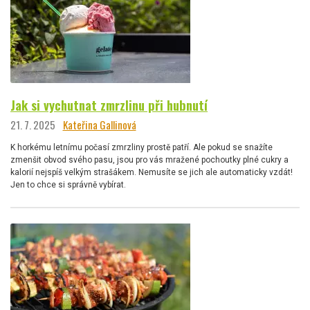
Jak si vychutnat zmrzlinu při hubnutí
21. 7. 2025
Kateřina Gallinová
K horkému letnímu počasí zmrzliny prostě patří. Ale pokud se snažíte
zmenšit obvod svého pasu, jsou pro vás mražené pochoutky plné cukry a
kalorií nejspíš velkým strašákem. Nemusíte se jich ale automaticky vzdát!
Jen to chce si správně vybírat.