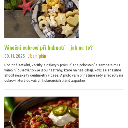
Vánoční cukroví při hubnutí – jak na to?
30. 11. 2025
Jídelní plán
Rodinná setkání, večírky a oslavy v práci, různé pohoštění a samozřejmě i
vánoční cukroví, to vše jsou nástrahy, které na nás číhají, když se snažíme
shodit nějaké ty centimetry v pase. A proto vám přinášíme rady a recepty na
cukroví, které do vašich hubnoucích plánů zapadne.