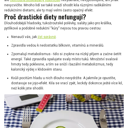
ale
nevhodně poskládaný jídelníček
nevyběháte, nevyposilujete, ani jinak
nevycvičíte. Mnoho lidí se také snaží shodit kila různými radikálními
redukčními dietami, ale ty mají velmi často opačný efekt.
Proč drastické diety nefungují?
Dlouhodobější hladovky, tukožroutské polévky, saláty jako pro králíka,
pytlíkové a podobné redukční “kúry” nejsou tou pravou cestou:
Nenaučí vás, jak
jíst správně
.
Zpravidla vedou k nedostatku bílkovin, vitamínů a minerálů.
Zpomalují metabolismus - tělo si zvykne na nízký příjem a začne šetřit
energií. Také zpravidla spalujete svaly místo tuků. Množství svalové
hmoty tedy poklesne, a tím se sníží i bazální metabolizmus, tedy
kalorický výdej v klidovém stavu.
Kvůli pocitům hladu u nich dlouho nevydržíte. A jakmile je opustíte,
dostavuje se jojo-efekt. Kila se vrací zpět, leckdy dokonce ještě více kil,
než kolik jste shodili.