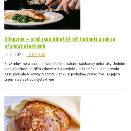
Bílkoviny – proč jsou důležité při hubnutí a jak je
přijímat efektivně
31. 3. 2026
Jídelní plán
Když mluvíme o hubnutí, často řešíme kalorie, sacharidy nebo tuky. Jedním
z nejdůležitějších pilířů zdravé a dlouhodobě udržitelné redukce obvodu
pasu jsou ale bílkoviny. V tomto článku si podrobně vysvětlíme, jak jejich
příjem nastavit co nejefektivněji.