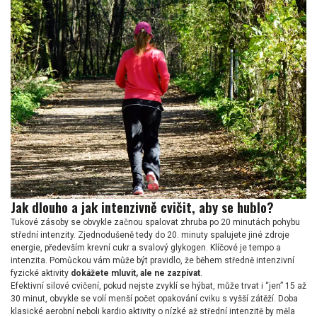
Jak dlouho a jak intenzivně cvičit, aby se hublo?
Tukové zásoby se obvykle začnou spalovat zhruba po 20 minutách pohybu
střední intenzity. Zjednodušeně tedy do 20. minuty spalujete jiné zdroje
energie, především krevní cukr a svalový glykogen. Klíčové je tempo a
intenzita. Pomůckou vám může být pravidlo, že během středně intenzivní
fyzické aktivity
dokážete mluvit, ale ne zazpívat
.
Efektivní silové cvičení, pokud nejste zvyklí se hýbat, může trvat i “jen” 15 až
30 minut, obvykle se volí menší počet opakování cviku s vyšší zátěží. Doba
klasické aerobní neboli kardio aktivity o nízké až střední intenzitě by měla