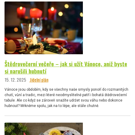
Štědrovečerní večeře – jak si užít Vánoce, aniž byste
si narušili hubnutí
15. 12. 2025
Jídelní plán
Vánoce jsou obdobím, kdy se všechny naše smysly ponoří do rozmanitých
chutí, vůní a tradic, mezi které neodmyslitelně patří i bohatá štědrovečerní
tabule. Ale co když se zároveň snažíte udržet svou váhu nebo dokonce
hubnout? Mrkněme spolu, jak na to lépe, ale stále chutně.