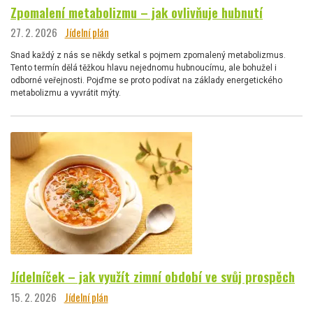
Zpomalení metabolizmu – jak ovlivňuje hubnutí
27. 2. 2026
Jídelní plán
Snad každý z nás se někdy setkal s pojmem zpomalený metabolizmus.
Tento termín dělá těžkou hlavu nejednomu hubnoucímu, ale bohužel i
odborné veřejnosti. Pojďme se proto podívat na základy energetického
metabolizmu a vyvrátit mýty.
Jídelníček – jak využít zimní období ve svůj prospěch
15. 2. 2026
Jídelní plán