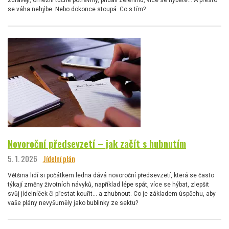
zdravěji, omezili tučné potraviny, přidali zeleninu, více se hýbete… A přesto
se váha nehýbe. Nebo dokonce stoupá. Co s tím?
Novoroční předsevzetí – jak začít s hubnutím
5. 1. 2026
Jídelní plán
Většina lidí si počátkem ledna dává novoroční předsevzetí, která se často
týkají změny životních návyků, například lépe spát, více se hýbat, zlepšit
svůj jídelníček či přestat kouřit… a zhubnout. Co je základem úspěchu, aby
vaše plány nevyšuměly jako bublinky ze sektu?