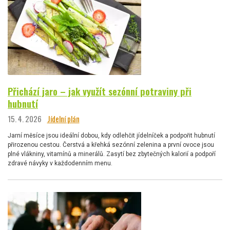
Přichází jaro – jak využít sezónní potraviny při
hubnutí
15. 4. 2026
Jídelní plán
Jarní měsíce jsou ideální dobou, kdy odlehčit jídelníček a podpořit hubnutí
přirozenou cestou. Čerstvá a křehká sezónní zelenina a první ovoce jsou
plné vlákniny, vitamínů a minerálů. Zasytí bez zbytečných kalorií a podpoří
zdravé návyky v každodenním menu.