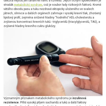
obezita nejsou jen tahání kil navíc a vzhledu. Jejich tichým společníkem je
strašák
metabolický syndrom
, což je soubor řady rizikových faktorů. Kromě
většího obvodu pasu a tuku nezdravě ektopicky uloženého ve svalech
játrech, slinivce a dalších orgánech zahrnuje i vysoký krevní tlak, zhoršený
lipidový profil, zejména snížené hladiny “hodného” HDL-cholesterolu a
zvýšenou koncentraci krevních tuků - triglyceridů (triacylglycerolů, TAG), a
zvýšené hladiny krevního cukru glukózy.
Významným příznakem metabolického syndromu je
inzulinová
rezistence
. Příliš vysoký příjem sacharidů a tuků a další faktory