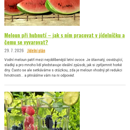
Meloun při hubnutí – jak s ním pracovat v jídelníčku a
čemu se vyvarovat?
29. 7. 2026
Jídelní plán
Vodní meloun patří mezi nejoblíbenější letní ovoce. Je šťavnatý, osvěžující,
sladký a pro mnoho lidí představuje ideální způsob, jak si zpříjemnit horké
dny. Často se ale setkáváme s otázkou, zda je meloun vhodný při redukci
hmotnosti… a přinášíme vám na ni odpověď.