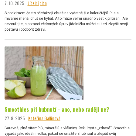
7. 10. 2025
Jídelní plán
S podzimem často přicházejí chutě na vydatnější a kaloričtější jídla a
míváme menší chuť se hýbat. A to může velmi snadno vést k přibírání. Ale
nezoufejte, s pomocí vědomých úprav jídelníčku můžete i teď zlepšit svoji
postavu i podpořit zdraví.
Smoothies při hubnutí - ano, nebo raději ne?
27. 9. 2025
Kateřina Gallinová
Barevné, plné vitamínů, minerálů a vlákniny. Řekli byste „zdravé“. Smoothie
vypadá jako ideální volba, pokud se snažíte zhubnout a zlepšit svůj