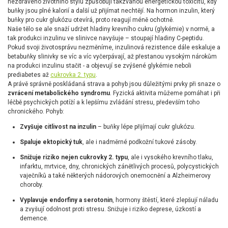
nezdravého životního stylu způsobují takzvanou energetickou toxicitu, kdy
buňky jsou plné kalorií a další už přijímat nechtějí. Na hormon inzulin, který
buňky pro cukr glukózu otevírá, proto reagují méně ochotně.
Naše tělo se ale snaží udržet hladiny krevního cukru (glykémie) v normě, a
tak produkci inzulinu ve slinivce navyšuje – stoupají hladiny C-peptidu.
Pokud svoji životosprávu nezměníme, inzulinová rezistence dále eskaluje a
betabuňky slinivky se víc a víc vyčerpávají, až přestanou vysokým nárokům
na produkci inzulinu stačit - a objevují se zvýšené glykémie neboli
prediabetes až
cukrovka 2. typu
.
A právě správně poskládaná strava a pohyb jsou důležitými prvky při snaze o
zvrácení metabolického syndromu
. Fyzická aktivita můžeme pomáhat i při
léčbě psychických potíží a k lepšímu zvládání stresu, především toho
chronického. Pohyb:
Zvyšuje citlivost na inzulin
– buňky lépe přijímají cukr glukózu.
Spaluje ektopický tuk
, ale i nadměrné podkožní tukové zásoby.
Snižuje riziko nejen cukrovky 2. typu
, ale i vysokého krevního tlaku,
infarktu, mrtvice, dny, chronických zánětlivých procesů, polycystických
vaječníků a také některých nádorových onemocnění a Alzheimerovy
choroby.
Vyplavuje endorfiny a serotonin
, hormony štěstí, které zlepšují náladu
a zvyšují odolnost proti stresu. Snižuje i riziko deprese, úzkostí a
demence.