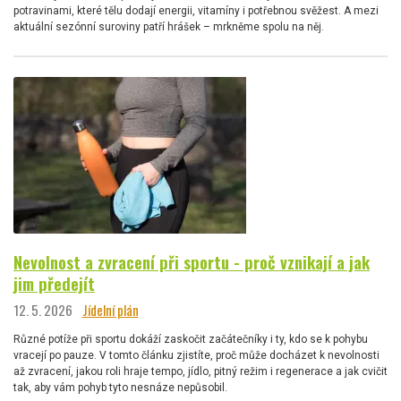
potravinami, které tělu dodají energii, vitamíny i potřebnou svěžest. A mezi
aktuální sezónní suroviny patří hrášek – mrkněme spolu na něj.
Nevolnost a zvracení při sportu - proč vznikají a jak
jim předejít
12. 5. 2026
Jídelní plán
Různé potíže při sportu dokáží zaskočit začátečníky i ty, kdo se k pohybu
vracejí po pauze. V tomto článku zjistíte, proč může docházet k nevolnosti
až zvracení, jakou roli hraje tempo, jídlo, pitný režim i regenerace a jak cvičit
tak, aby vám pohyb tyto nesnáze nepůsobil.