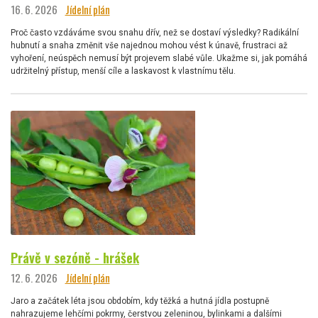
16. 6. 2026
Jídelní plán
Proč často vzdáváme svou snahu dřív, než se dostaví výsledky? Radikální
hubnutí a snaha změnit vše najednou mohou vést k únavě, frustraci až
vyhoření, neúspěch nemusí být projevem slabé vůle. Ukažme si, jak pomáhá
udržitelný přístup, menší cíle a laskavost k vlastnímu tělu.
Právě v sezóně - hrášek
12. 6. 2026
Jídelní plán
Jaro a začátek léta jsou obdobím, kdy těžká a hutná jídla postupně
nahrazujeme lehčími pokrmy, čerstvou zeleninou, bylinkami a dalšími