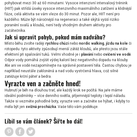
pohybovat mezi 30 až 60 minutami. Vysoce intenzivní intervalový trénink
(HIIT) pak střídá úseky vysoce intenzivního maximálního zatížení a klidnější
fáze, celá aktivita se vám vleze do 30 minut. Pozor ale, HIIT není pro
každého. Může být náročnější na regeneraci a také skýtá vyšší riziko
poranění svalů a kloubů, není tedy vhodným druhem aktivity pro
začátečníka.
Jak si upravit pohyb, pokud mám nadváhu?
Místo běhu zvolte raději
rychlou chůzi
nebo
nordic walking
,
jízdu na kole
či
rotopedu. tyto aktivity způsobují menší zátěž kloubů, ale přesto jsou stále
efektivní při spalování tuků. Velmi vhodné je i
plavání
nebo
cvičení ve vodě
.
Odpor vody pomáhá zvýšit výdej kalorií bez negativního dopadu na klouby.
Ale ani ve vodě nezapomínejte na správné postavení těla. Častou chybou je
například neustále zakloněná a nad vodu vystrčená hlava, což silně
zatěžuje krční páteř a bedra.
Vyrazte ven a začněte hned!
Hubnutí je běh na dlouhou trať, ale každý krok se počítá. Na jaře máme
ideální podmínky – více denního světla, příjemnější teploty i lepší náladu.
Takže si vezměte pohodlné boty, vyrazte ven a začněte se hýbat, i kdyby to
měla být jen
svižná procházka
. Vaše tělo vám poděkuje.
Líbil se vám článek? Šiřte ho dál!