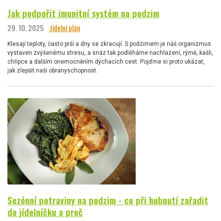
Jak podpořit imunitní systém na podzim
29. 10. 2025
Jídelní plán
Klesají teploty, často prší a dny se zkracují. S podzimem je náš organizmus
vystaven zvýšenému stresu, a snáz tak podléháme nachlazení, rýmě, kašli,
chřipce a dalším onemocněním dýchacích cest. Pojďme si proto ukázat,
jak zlepšit naši obranyschopnost.
Sezónní potraviny na podzim - co při hubnutí zařadit
do jídelníčku a proč