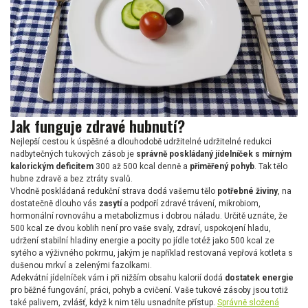
Jak funguje zdravé hubnutí?
Nejlepší cestou k úspěšné a dlouhodobě udržitelné udržitelné redukci
nadbytečných tukových zásob je
správně poskládaný jídelníček s mírným
kalorickým deficitem
300 až 500 kcal denně a
přiměřený pohyb
. Tak tělo
hubne zdravě a bez ztráty svalů.
Vhodně poskládaná redukční strava dodá vašemu tělo
potřebné živiny
, na
dostatečně dlouho vás
zasytí
a podpoří zdravé trávení, mikrobiom,
hormonální rovnováhu a metabolizmus i dobrou náladu. Určitě uznáte, že
500 kcal ze dvou koblih není pro vaše svaly, zdraví, uspokojení hladu,
udržení stabilní hladiny energie a pocity po jídle totéž jako 500 kcal ze
sytého a výživného pokrmu, jakým je například restovaná vepřová kotleta s
dušenou mrkví a zelenými fazolkami.
Adekvátní jídelníček vám i při nižším obsahu kalorií dodá
dostatek energie
pro běžné fungování, práci, pohyb a cvičení. Vaše tukové zásoby jsou totiž
také palivem, zvlášť, když k nim tělu usnadníte přístup.
Správně složená