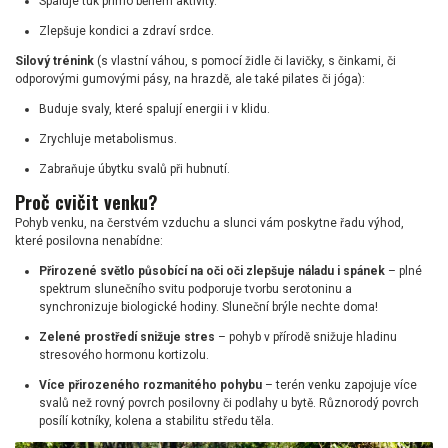
Spaluje tuk přímo během aktivity.
Zlepšuje kondici a zdraví srdce.
Silový trénink
(s vlastní váhou, s pomocí židle či lavičky, s činkami, či
odporovými gumovými pásy, na hrazdě, ale také pilates či jóga):
Buduje svaly, které spalují energii i v klidu.
Zrychluje metabolismus.
Zabraňuje úbytku svalů při hubnutí.
Proč cvičit venku?
Pohyb venku, na čerstvém vzduchu a slunci vám poskytne řadu výhod,
které posilovna nenabídne:
Přirozené světlo působící na oči oči zlepšuje náladu i spánek
– plné
spektrum slunečního svitu podporuje tvorbu serotoninu a
synchronizuje biologické hodiny. Sluneční brýle nechte doma!
Zelené prostředí snižuje stres
– pohyb v přírodě snižuje hladinu
stresového hormonu kortizolu.
Více přirozeného rozmanitého pohybu
– terén venku zapojuje více
svalů než rovný povrch posilovny či podlahy u bytě. Různorodý povrch
posílí kotníky, kolena a stabilitu středu těla.