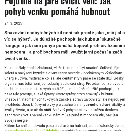
Pojďme na jaře cvičit ven: Jak
pohyb venku pomáhá hubnout
24. 3. 2025
Shazování nadbytečných kil není tak prosté jako „míň jíst a
víc se hýbat”. Je důležité pochopit, jak hubnutí skutečně
funguje a jak nám pohyb pomáhá bojovat proti civilizačním
nemocem - a proč bychom měli využít jarní počasí a začít
cvičit venku.
Kdo se někdy snažil zhubnout, ví, že to nemusí být snadné. Snížení příjmu
kalorií a navýšení fyzické aktivity často nevede k očekávaným výsledkům.
Energie ubývá, motivace kolísá, ale centimetry v pase se stále drží. Lidský
organizmus totiž není jednoduchý spalovací stroj. Pro zdárnou, zdravou a
udržitelnou redukci tukových polštářů je nesmírně důležité pochopit, jak
naše tělo pracuje, a jaké úpravy životosprávy proto směřují k hubnutí.
Shazování nadměrných tukových zásob a zdravý životní styl ale nejsou jen
o vzhledu. Jsou klíčovými prvky pro zachování si
pevného zdraví
, vitality a
kvality života, a to až
do stáří
. Správný pohyb a strava dokážou doslova
zachránit život. Cvičení venku nám může přinést mnohem
víc, než jen
výdej energie
.
Klíčem ke snížení obvodu pasu a zdravému hubnutí je sice kalorický deficit,