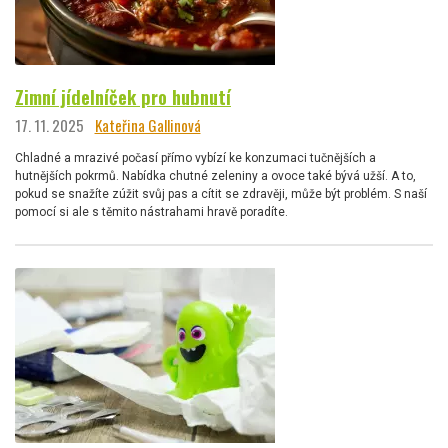
Zimní jídelníček pro hubnutí
17. 11. 2025
Kateřina Gallinová
Chladné a mrazivé počasí přímo vybízí ke konzumaci tučnějších a
hutnějších pokrmů. Nabídka chutné zeleniny a ovoce také bývá užší. A to,
pokud se snažíte zúžit svůj pas a cítit se zdravěji, může být problém. S naší
pomocí si ale s těmito nástrahami hravě poradíte.