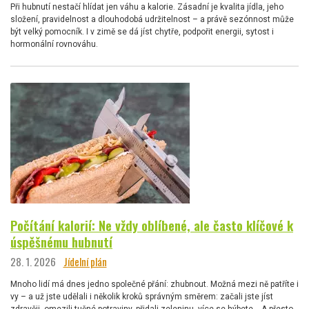
Při hubnutí nestačí hlídat jen váhu a kalorie. Zásadní je kvalita jídla, jeho
složení, pravidelnost a dlouhodobá udržitelnost – a právě sezónnost může
být velký pomocník. I v zimě se dá jíst chytře, podpořit energii, sytost i
hormonální rovnováhu.
Počítání kalorií: Ne vždy oblíbené, ale často klíčové k
úspěšnému hubnutí
28. 1. 2026
Jídelní plán
Mnoho lidí má dnes jedno společné přání: zhubnout. Možná mezi ně patříte i
vy – a už jste udělali i několik kroků správným směrem: začali jste jíst