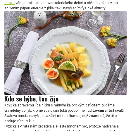
strava
vám umožní dosahovat kalorického deficitu oběma způsoby, jak
snížením příjmu energie z jídla, tak i navýšením fyzické aktivity.
Kdo se hýbe, ten žije
Když ke zdravému jídelníčku s mírným kalorickým deficitem přidáme
pravidelný pohyb, kromě spalování tuků podpoříme i
udržování a růst svalů
.
Svalová hmota navyšuje bazální metabolismus, což znamená, že tělo
spaluje více i v klidu.
Fyzická aktivita nám prospívá ale ještě mnohem víc, protože nadváha a