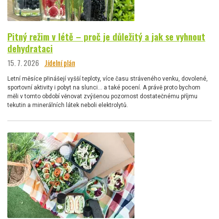
Pitný režim v létě – proč je důležitý a jak se vyhnout
dehydrataci
15. 7. 2026
Jídelní plán
Letní měsíce přinášejí vyšší teploty, více času stráveného venku, dovolené,
sportovní aktivity i pobyt na slunci… a také pocení. A právě proto bychom
měli v tomto období věnovat zvýšenou pozornost dostatečnému příjmu
tekutin a minerálních látek neboli elektrolytů.