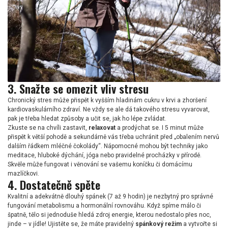
3. Snažte se omezit vliv stresu
Chronický stres může přispět k vyšším hladinám cukru v krvi a zhoršení
kardiovaskulárního zdraví. Ne vždy se ale dá takového stresu vyvarovat,
pak je třeba hledat způsoby a učit se, jak ho lépe zvládat.
Zkuste se na chvíli zastavit,
relaxovat
a prodýchat se. I 5 minut může
přispět k větší pohodě a sekundárně vás třeba uchránit před „obalením nervů
dalším řádkem mléčné čokolády“. Nápomocné mohou být techniky jako
meditace, hluboké dýchání, jóga nebo pravidelné procházky v přírodě.
Skvěle může fungovat i věnování se vašemu koníčku či domácímu
mazlíčkovi.
4. Dostatečně spěte
Kvalitní a adekvátně dlouhý spánek (7 až 9 hodin) je nezbytný pro správné
fungování metabolismu a hormonální rovnováhu. Když spíme málo či
špatně, tělo si jednoduše hledá zdroj energie, kterou nedostalo přes noc,
jinde – v jídle! Ujistěte se, že máte pravidelný
spánkový režim
a vytvořte si