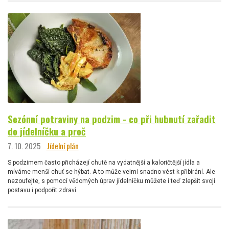
Sezónní potraviny na podzim - co při hubnutí zařadit
do jídelníčku a proč
7. 10. 2025
Jídelní plán
S podzimem často přicházejí chutě na vydatnější a kaloričtější jídla a
míváme menší chuť se hýbat. A to může velmi snadno vést k přibírání. Ale
nezoufejte, s pomocí vědomých úprav jídelníčku můžete i teď zlepšit svoji
postavu i podpořit zdraví.