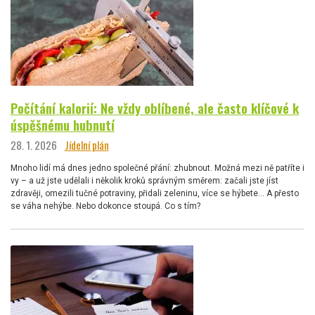
Počítání kalorií: Ne vždy oblíbené, ale často klíčové k
úspěšnému hubnutí
28. 1. 2026
Jídelní plán
Mnoho lidí má dnes jedno společné přání: zhubnout. Možná mezi ně patříte i
vy – a už jste udělali i několik kroků správným směrem: začali jste jíst
zdravěji, omezili tučné potraviny, přidali zeleninu, více se hýbete… A přesto
se váha nehýbe. Nebo dokonce stoupá. Co s tím?