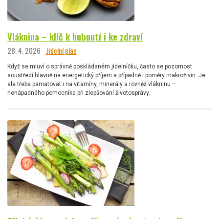
Vláknina – klíč k hubnutí i ke zdraví
28. 4. 2026
Jídelní plán
Když se mluví o správně poskládaném jídelníčku, často se pozornost
soustředí hlavně na energetický příjem a případně i poměry makroživin. Je
ale třeba pamatovat i na vitamíny, minerály a rovněž vlákninu –
nenápadného pomocníka při zlepšování životosprávy.