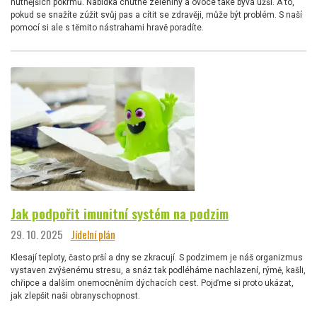
hutnějších pokrmů. Nabídka chutné zeleniny a ovoce také bývá užší. A to,
pokud se snažíte zúžit svůj pas a cítit se zdravěji, může být problém. S naší
pomocí si ale s těmito nástrahami hravě poradíte.
Jak podpořit imunitní systém na podzim
29. 10. 2025
Jídelní plán
Klesají teploty, často prší a dny se zkracují. S podzimem je náš organizmus
vystaven zvýšenému stresu, a snáz tak podléháme nachlazení, rýmě, kašli,
chřipce a dalším onemocněním dýchacích cest. Pojďme si proto ukázat,
jak zlepšit naši obranyschopnost.