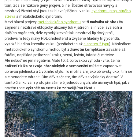
případně i naší matky (zejména během těhotenství) - tyto faktory rozhodují o
tom, zda se rizikové geny projeví, či ne. Špatné stravovací návyky a
nezdravý životní styl jsou tak hlavní příčinou vzniku
syndromu propustného
střeva
a metabolického syndromu.
Mezi hlavní projevy
metabolického syndromu
patří
nadváha až obezita
,
zejména nezdravě ektopicky uložený tuk v játrech, slinivce, svalech a
dalších orgánech, déle vysoký krevní tlak, nezdravý lipidový profil,
především tedy nízký HDL-cholesterol a zvýšené hladiny triglyceridů,
vysoká hladina krevního cukru (prediabetes až
diabetes 2.typu
). Následkem
metabolického syndromu mohou být
zdravotní komplikace
závažné až
fatální, například poškození zraku, nervů, ledvin, infarkt či mrtvice.
Ale nebuďme jen negativní. Máte totiž obrovskou výhodu - víte, že na
snížení rizika rozvoje chronických onemocnění
můžete zapracovat
úpravou jídelníčku a životního stylu. To možná zní jako obrovský úkol, tím se
ale nenechte odradit. Čím dřív začnete, tím dřív se výsledky dostaví. V
tomto článku vám proto přinášíme 5 jednoduchých, ale účinných tipů, jak v
novém roce
vykročit na cestu ke zdravějšímu životu
.