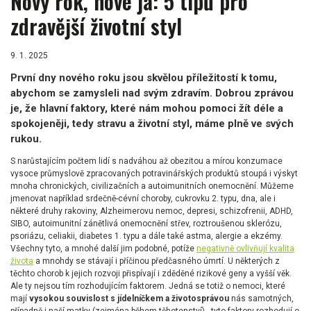
Nový rok, nové já: 5 tipů pro
zdravější životní styl
9. 1. 2025
První dny nového roku jsou skvělou příležitostí k tomu,
abychom se zamysleli nad svým zdravím. Dobrou zprávou
je, že hlavní faktory, které nám mohou pomoci žít déle a
spokojeněji, tedy stravu a životní styl, máme plně ve svých
rukou.
S narůstajícím počtem lidí s nadváhou až obezitou a mírou konzumace
vysoce průmyslově zpracovaných potravinářských produktů stoupá i výskyt
mnoha chronických, civilizačních a autoimunitních onemocnění. Můžeme
jmenovat například srdečně-cévní choroby, cukrovku 2. typu, dna, ale i
některé druhy rakoviny, Alzheimerovu nemoc, depresi, schizofrenii, ADHD,
SIBO, autoimunitní zánětlivá onemocnění střev, roztroušenou sklerózu,
psoriázu, celiakii, diabetes 1. typu a dále také astma, alergie a ekzémy.
Všechny tyto, a mnohé další jim podobné, potíže
negativně ovlivňují kvalita
života
a mnohdy se stávají i příčinou předčasného úmrtí. U některých z
těchto chorob k jejich rozvoji přispívají i zděděné rizikové geny a vyšší věk.
Ale ty nejsou tím rozhodujícím faktorem. Jedná se totiž o nemoci, které
mají
vysokou souvislost s jídelníčkem a životosprávou
nás samotných,