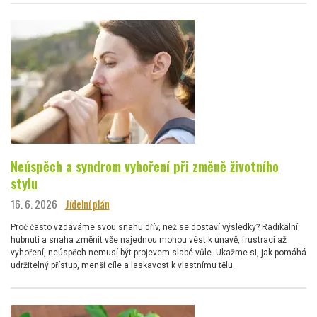
Neúspěch a syndrom vyhoření při změně životního
stylu
16. 6. 2026
Jídelní plán
Proč často vzdáváme svou snahu dřív, než se dostaví výsledky? Radikální
hubnutí a snaha změnit vše najednou mohou vést k únavě, frustraci až
vyhoření, neúspěch nemusí být projevem slabé vůle. Ukažme si, jak pomáhá
udržitelný přístup, menší cíle a laskavost k vlastnímu tělu.