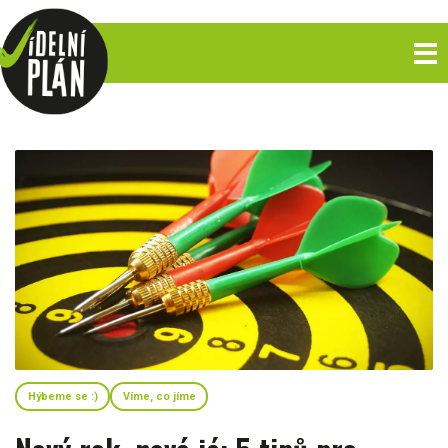
Hýbeme se :)
Víme, co jíme