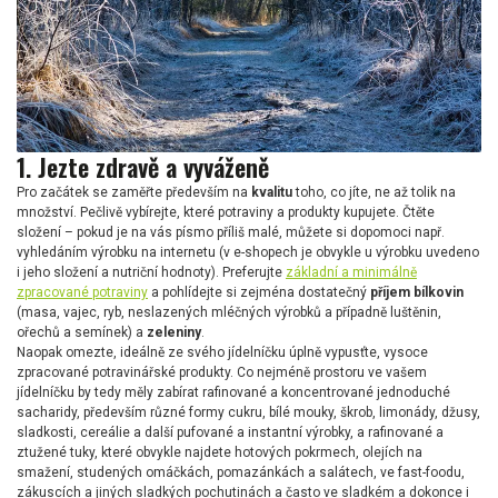
1. Jezte zdravě a vyváženě
Pro začátek se zaměřte především na
kvalitu
toho, co jíte, ne až tolik na
množství. Pečlivě vybírejte, které potraviny a produkty kupujete. Čtěte
složení – pokud je na vás písmo příliš malé, můžete si dopomoci např.
vyhledáním výrobku na internetu (v e-shopech je obvykle u výrobku uvedeno
i jeho složení a nutriční hodnoty). Preferujte
základní a minimálně
zpracované potraviny
a pohlídejte si zejména dostatečný
příjem bílkovin
(masa, vajec, ryb, neslazených mléčných výrobků a případně luštěnin,
ořechů a semínek) a
zeleniny
.
Naopak omezte, ideálně ze svého jídelníčku úplně vypusťte, vysoce
zpracované potravinářské produkty. Co nejméně prostoru ve vašem
jídelníčku by tedy měly zabírat rafinované a koncentrované jednoduché
sacharidy, především různé formy cukru, bílé mouky, škrob, limonády, džusy,
sladkosti, cereálie a další pufované a instantní výrobky, a rafinované a
ztužené tuky, které obvykle najdete hotových pokrmech, olejích na
smažení, studených omáčkách, pomazánkách a salátech, ve fast-foodu,
zákuscích a jiných sladkých pochutinách a často ve sladkém a dokonce i