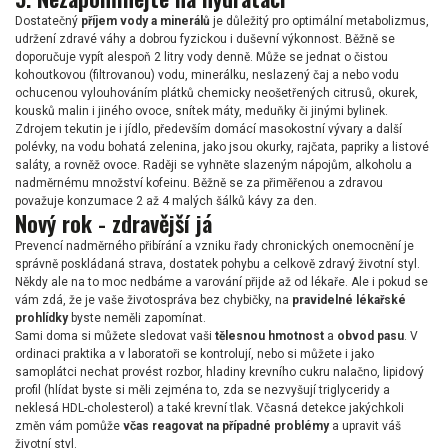
Dostatečný
příjem vody a minerálů
je důležitý pro optimální metabolizmus,
udržení zdravé váhy a dobrou fyzickou i duševní výkonnost. Běžně se
doporučuje vypít alespoň 2 litry vody denně. Může se jednat o čistou
kohoutkovou (filtrovanou) vodu, minerálku, neslazený čaj a nebo vodu
ochucenou vylouhováním plátků chemicky neošetřených citrusů, okurek,
kousků malin i jiného ovoce, snítek máty, meduňky či jinými bylinek.
Zdrojem tekutin je i jídlo, především domácí masokostní vývary a další
polévky, na vodu bohatá zelenina, jako jsou okurky, rajčata, papriky a listové
saláty, a rovněž ovoce. Raději se vyhněte slazeným nápojům, alkoholu a
nadměrnému množství kofeinu. Běžně se za přiměřenou a zdravou
považuje konzumace 2 až 4 malých šálků kávy za den.
Nový rok - zdravější já
Prevencí nadměrného přibírání a vzniku řady chronických onemocnění je
správně poskládaná strava, dostatek pohybu a celkově zdravý životní styl.
Někdy ale na to moc nedbáme a varování přijde až od lékaře. Ale i pokud se
vám zdá, že je vaše životospráva bez chybičky, na
pravidelné lékařské
prohlídky
byste neměli zapomínat.
Sami doma si můžete sledovat vaši
tělesnou hmotnost
a
obvod pasu
. V
ordinaci praktika a v laboratoři se kontrolují, nebo si můžete i jako
samoplátci nechat provést rozbor, hladiny krevního cukru nalačno, lipidový
profil (hlídat byste si měli zejména to, zda se nezvyšují triglyceridy a
neklesá HDL-cholesterol) a také krevní tlak. Včasná detekce jakýchkoli
změn vám pomůže
včas reagovat na případné problémy
a upravit váš
životní styl.