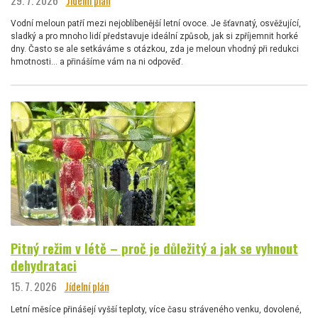
29. 7. 2026
Jídelní plán
Vodní meloun patří mezi nejoblíbenější letní ovoce. Je šťavnatý, osvěžující,
sladký a pro mnoho lidí představuje ideální způsob, jak si zpříjemnit horké
dny. Často se ale setkáváme s otázkou, zda je meloun vhodný při redukci
hmotnosti… a přinášíme vám na ni odpověď.
Pitný režim v létě – proč je důležitý a jak se vyhnout
dehydrataci
15. 7. 2026
Jídelní plán
Letní měsíce přinášejí vyšší teploty, více času stráveného venku, dovolené,