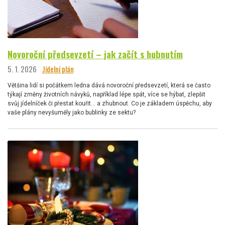
Novoroční předsevzetí – jak začít s hubnutím
5. 1. 2026
Jídelní plán
Většina lidí si počátkem ledna dává novoroční předsevzetí, která se často
týkají změny životních návyků, například lépe spát, více se hýbat, zlepšit
svůj jídelníček či přestat kouřit… a zhubnout. Co je základem úspěchu, aby
vaše plány nevyšuměly jako bublinky ze sektu?