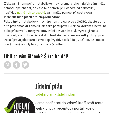
Získávání informací o metabolickém syndromu a jeho rizicích vám může
pomoci lépe chápat, co vaše tělo potřebuje. Podpora od odborníků,
například
nutričních terapeutů
, vám může pomoci při sestavování
individuálního plánu pro zlepšení zdraví
.
Pokud trpíte metabolickým syndromem, je opravdu důležité, abyste se na
tuto problematiku zaměřili, ale také postupovali krok za krokem a nebyli na
sebe příliš tvrdí. Změny ve stravování a životním stylu vyžadují čas a
trpělivost, ale mohou přinést
dlouhodobé pozitivní výsledky
. I když jste
třeba úpravu jídelníčku a životosprávy dříve odkládali, začít později (neboli
právě dnes) je vždy lepší, než nezačít vůbec.
Líbil se vám článek? Šiřte ho dál!
Jídelní plán
Jídelní plán - Jídelní plán
Jsme nadšenci do zdraví, kteří tvoří tento
web - chytrý receptový portál, kde u