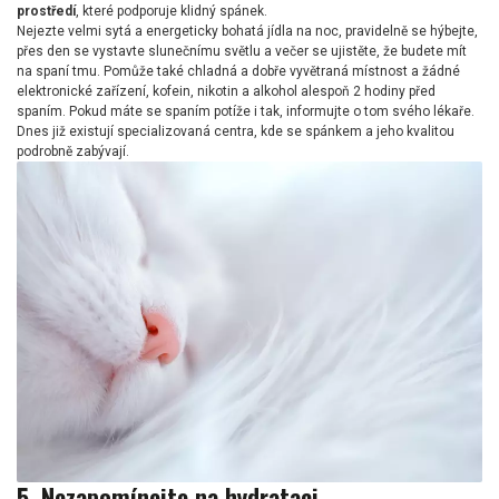
prostředí
, které podporuje klidný spánek.
Nejezte velmi sytá a energeticky bohatá jídla na noc, pravidelně se hýbejte,
přes den se vystavte slunečnímu světlu a večer se ujistěte, že budete mít
na spaní tmu. Pomůže také chladná a dobře vyvětraná místnost a žádné
elektronické zařízení, kofein, nikotin a alkohol alespoň 2 hodiny před
spaním. Pokud máte se spaním potíže i tak, informujte o tom svého lékaře.
Dnes již existují specializovaná centra, kde se spánkem a jeho kvalitou
podrobně zabývají.
5. Nezapomínejte na hydrataci