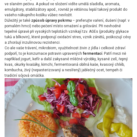
ve slaném pečivu. A pokud ve složení vidíte umělá sladidla, aromata,
emulgátory, stabilizátory apod., rovněž je většinou lepší takový produkt do
vašeho nákupního košíku vůbec nevložit.
Důležitý je také
způsob úpravy pokrmu
– preferujte vaření, dušení (např. v
pomalém hrnci) nebo pečení místo smažení a grilování. Při nevhodné
tepelné úpravě při vysokých teplotách vznikají tzv. AGEs (produkty glykace
tuků a bílkovin), které podporují oxidační stres, vznik zánětů, poškozují cévy
a zhoršují inzulinovou rezistenci.
Co ale vaše trávení, mikrobiom, využitelnost živin z jídla i celkové zdraví
podpoří, to je konzumace potravin upravených
fermentací
. Patří mezi ně
například jogurt, kefír a další zakysané mléčné výrobky, kysané zelí, řepný
kvas, okurky kvašáky, kimchi, fermentovaná obilná kaše, kvasový chléb,
kombucha, živý (nepasterizovaný a nesířený) jablečný ocet, tempeh či
tradiční sójová omáčka.