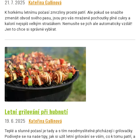
21. 7. 2025
Kateřina Gallinová
K horkému letnímu počasí zmrzliny prostě patří. Ale pokud se snažíte
zmenšit obvod svého pasu, jsou pro vás mražené pochoutky plné cukry a
kalorií nejspíš velkým strašákem. Nemusíte se jich ale automaticky vzdát!
Jen to chce si správně vybírat.
Letní grilování při hubnutí
19. 6. 2025
Kateřina Gallinová
Teplé a slunné počasí je tady a s tím neodmyslitelně přicházejí i grilovačky.
Podívejte se na naše tipy, jak si užít letní grilování se vším, co k tomu patří, a