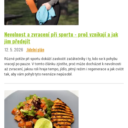
Nevolnost a zvracení při sportu - proč vznikají a jak
jim předejít
12. 5. 2026
Jídelní plán
Různé potíže při sportu dokáží zaskočit začátečníky i ty, kdo se k pohybu
vracejí po pauze. V tomto článku zjistíte, proč může docházet k nevolnosti
až zvracení, jakou roli hraje tempo, jídlo, pitný režim i regenerace a jak cvičit
tak, aby vám pohyb tyto nesnáze nepůsobil.