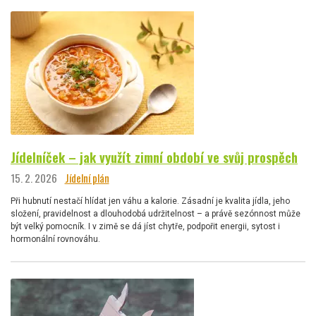
Jídelníček – jak využít zimní období ve svůj prospěch
15. 2. 2026
Jídelní plán
Při hubnutí nestačí hlídat jen váhu a kalorie. Zásadní je kvalita jídla, jeho
složení, pravidelnost a dlouhodobá udržitelnost – a právě sezónnost může
být velký pomocník. I v zimě se dá jíst chytře, podpořit energii, sytost i
hormonální rovnováhu.