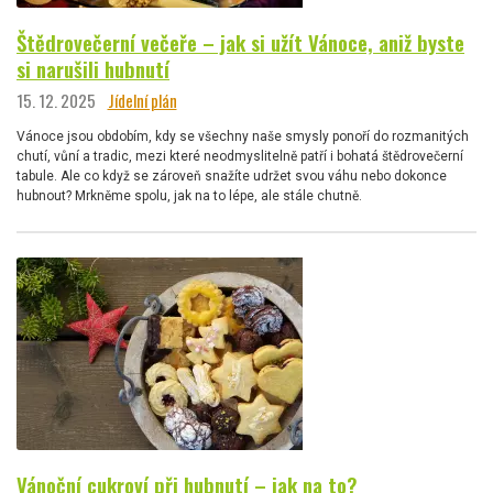
Štědrovečerní večeře – jak si užít Vánoce, aniž byste
si narušili hubnutí
15. 12. 2025
Jídelní plán
Vánoce jsou obdobím, kdy se všechny naše smysly ponoří do rozmanitých
chutí, vůní a tradic, mezi které neodmyslitelně patří i bohatá štědrovečerní
tabule. Ale co když se zároveň snažíte udržet svou váhu nebo dokonce
hubnout? Mrkněme spolu, jak na to lépe, ale stále chutně.
Vánoční cukroví při hubnutí – jak na to?