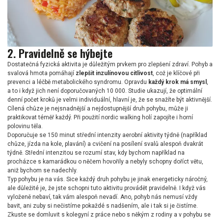
2. Pravidelně se hýbejte
Dostatečná fyzická aktivita je důležitým prvkem pro zlepšení zdraví. Pohyb a
svalová hmota pomáhají
zlepšit inzulínovou citlivost
, což je klíčové při
prevenci a léčbě metabolického syndromu. Opravdu
každý krok má smysl
,
a to i když jich není doporučovaných 10 000. Studie ukazují, že optimální
denní počet kroků je velmi individuální, hlavní je, že se snažíte být aktivnější.
Cílená chůze je nejsnadnější a nejdostupnější druh pohybu, může ji
praktikovat téměř každý. Při použití nordic walking holí zapojíte i horní
polovinu těla.
Doporučuje se 150 minut střední intenzity aerobní aktivity týdně (například
chůze, jízda na kole, plavání) a cvičení na posílení svalů alespoň dvakrát
týdně. Střední intenzitou se rozumí stav, kdy bychom například na
procházce s kamarádkou o něčem hovořily a nebyly schopny doříct větu,
aniž bychom se nadechly.
Typ pohybu je na vás. Sice každý druh pohybu je jinak energeticky náročný,
ale důležité je, že jste schopni tuto aktivitu provádět pravidelně. I když vás
vyloženě nebaví, tak vám alespoň nevadí. Ano, pohyb nás nemusí vždy
bavit, ani zuby si nečistíme pokaždé s nadšením, ale i tak si je čistíme.
Zkuste se domluvit s kolegyní z práce nebo s někým z rodiny a v pohybu se