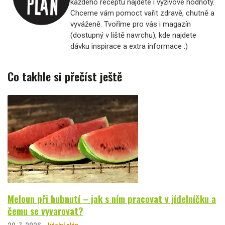
každého receptu najdete i výživové hodnoty.
Chceme vám pomoct vařit zdravě, chutně a
vyváženě. Tvoříme pro vás i magazín
(dostupný v liště navrchu), kde najdete
dávku inspirace a extra informace :)
Co takhle si přečíst ještě
Meloun při hubnutí – jak s ním pracovat v jídelníčku a
čemu se vyvarovat?