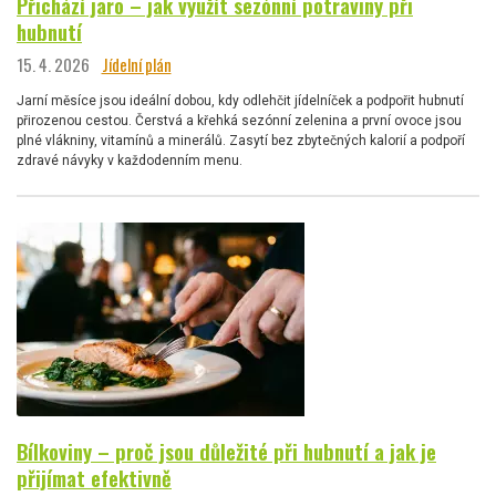
Přichází jaro – jak využít sezónní potraviny při
hubnutí
15. 4. 2026
Jídelní plán
Jarní měsíce jsou ideální dobou, kdy odlehčit jídelníček a podpořit hubnutí
přirozenou cestou. Čerstvá a křehká sezónní zelenina a první ovoce jsou
plné vlákniny, vitamínů a minerálů. Zasytí bez zbytečných kalorií a podpoří
zdravé návyky v každodenním menu.
Bílkoviny – proč jsou důležité při hubnutí a jak je
přijímat efektivně