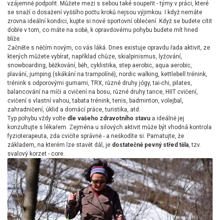
vzájemně podpořit. Můžete mezi s sebou také soupeřit - týmy v práci, které
se snaží o dosažení vyššího počtu kroků nejsou výjimkou. I když nemáte
zrovna ideální kondici, kupte si nové sportovní oblečení. Když se budete cítit
dobře v tom, co máte na sobě, k opravdovému pohybu budete mít hned
blíže.
Začněte s něčím novým, co vás láká. Dnes existuje opravdu řada aktivit, ze
kterých můžete vybírat, například chůze, skialpinismus, lyžování,
snowboarding, běžkování, běh, cyklistika, step aerobic, aqua aerobic,
plavání, jumping (skákání na trampolíně), nordic walking, kettlebell trénink,
trénink s odporovými gumami, TRX, různé druhy jógy, tai-chi, pilates,
balancování na míči a cvičení na bosu, různé druhy tance, HIIT cvičení,
cvičení s vlastní vahou, tabata trénink, tenis, badminton, volejbal,
zahradničení, úklid a domácí práce, turistika, atd.
Typ pohybu vždy volte
dle vašeho zdravotního stavu
a ideálně jej
konzultujte s lékařem. Zejména u silových aktivit může být vhodná kontrola
fyzioterapeuta, zda cvičíte správně - a neškodíte si. Pamatujte, že
základem, na kterém lze stavět dál, je
dostatečně pevný střed těla
, tzv.
svalový korzet - core.