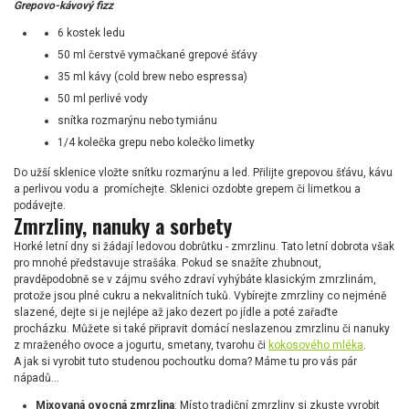
Grepovo-kávový fizz
6 kostek ledu
50 ml čerstvě vymačkané grepové šťávy
35 ml kávy (cold brew nebo espressa)
50 ml perlivé vody
snítka rozmarýnu nebo tymiánu
1/4 kolečka grepu nebo kolečko limetky
Do užší sklenice vložte snítku rozmarýnu a led. Přilijte grepovou šťávu, kávu
a perlivou vodu a promíchejte. Sklenici ozdobte grepem či limetkou a
podávejte.
Zmrzliny, nanuky a sorbety
Horké letní dny si žádají ledovou dobrůtku - zmrzlinu. Tato letní dobrota však
pro mnohé představuje strašáka. Pokud se snažíte zhubnout,
pravděpodobně se v zájmu svého zdraví vyhýbáte klasickým zmrzlinám,
protože jsou plné cukru a nekvalitních tuků. Vybírejte zmrzliny co nejméně
slazené, dejte si je nejlépe až jako dezert po jídle a poté zařaďte
procházku. Můžete si také připravit domácí neslazenou zmrzlinu či nanuky
z mraženého ovoce a jogurtu, smetany, tvarohu či
kokosového mléka
.
A jak si vyrobit tuto studenou pochoutku doma? Máme tu pro vás pár
nápadů…
Mixovaná ovocná zmrzlina
: Místo tradiční zmrzliny si zkuste vyrobit