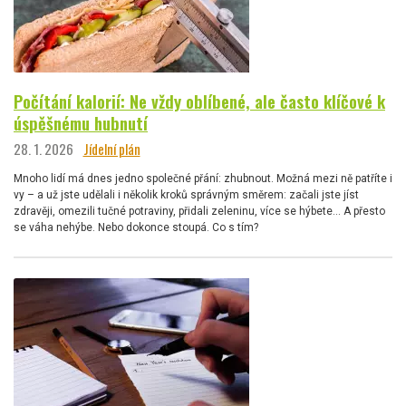
Počítání kalorií: Ne vždy oblíbené, ale často klíčové k
úspěšnému hubnutí
28. 1. 2026
Jídelní plán
Mnoho lidí má dnes jedno společné přání: zhubnout. Možná mezi ně patříte i
vy – a už jste udělali i několik kroků správným směrem: začali jste jíst
zdravěji, omezili tučné potraviny, přidali zeleninu, více se hýbete… A přesto
se váha nehýbe. Nebo dokonce stoupá. Co s tím?