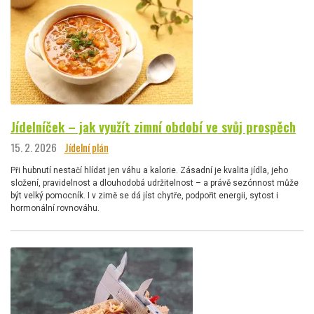
Jídelníček – jak využít zimní období ve svůj prospěch
15. 2. 2026
Jídelní plán
Při hubnutí nestačí hlídat jen váhu a kalorie. Zásadní je kvalita jídla, jeho
složení, pravidelnost a dlouhodobá udržitelnost – a právě sezónnost může
být velký pomocník. I v zimě se dá jíst chytře, podpořit energii, sytost i
hormonální rovnováhu.