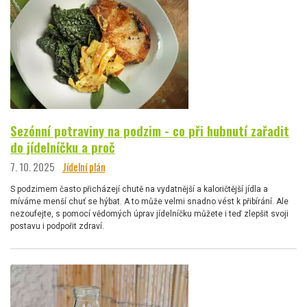
Sezónní potraviny na podzim - co při hubnutí zařadit
do jídelníčku a proč
7. 10. 2025
Jídelní plán
S podzimem často přicházejí chutě na vydatnější a kaloričtější jídla a
míváme menší chuť se hýbat. A to může velmi snadno vést k přibírání. Ale
nezoufejte, s pomocí vědomých úprav jídelníčku můžete i teď zlepšit svoji
postavu i podpořit zdraví.