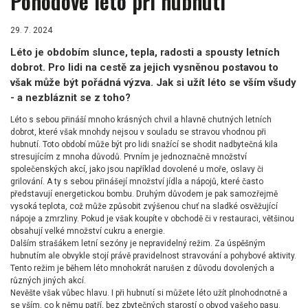
Pohodové léto při hubnutí
29. 7. 2024
Léto je obdobím slunce, tepla, radosti a spousty letních
dobrot. Pro lidi na cestě za jejich vysněnou postavou to
však může být pořádná výzva. Jak si užít léto se vším všudy
- a nezbláznit se z toho?
Léto s sebou přináší mnoho krásných chvil a hlavně chutných letních
dobrot, které však mnohdy nejsou v souladu se stravou vhodnou při
hubnutí. Toto období může být pro lidi snažící se shodit nadbytečná kila
stresujícím z mnoha důvodů. Prvním je jednoznačně množství
společenských akcí, jako jsou například dovolené u moře, oslavy či
grilování. A ty s sebou přinášejí množství jídla a nápojů, které často
představují energetickou bombu. Druhým důvodem je pak samozřejmě
vysoká teplota, což může způsobit zvýšenou chuť na sladké osvěžující
nápoje a zmrzliny. Pokud je však koupíte v obchodě či v restauraci, většinou
obsahují velké množství cukru a energie.
Dalším strašákem letní sezóny je nepravidelný režim. Za úspěšným
hubnutím ale obvykle stojí právě pravidelnost stravování a pohybové aktivity.
Tento režim je během léto mnohokrát narušen z důvodu dovolených a
různých jiných akcí.
Nevěšte však vůbec hlavu. I při hubnutí si můžete léto užít plnohodnotně a
se vším, co k němu patří, bez zbytečných starostí o obvod vašeho pasu.