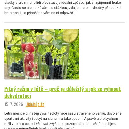
sladký a pro mnoho lidí představuje ideální způsob, jak si zpříjemnit horké
dny. Často se ale setkáváme s otázkou, zda je meloun vhodný při redukci
hmotnosti… a přinášíme vám na ni odpověď.
Pitný režim v létě – proč je důležitý a jak se vyhnout
dehydrataci
15. 7. 2026
Jídelní plán
Letní měsíce přinášejí vyšší teploty, více času stráveného venku, dovolené,
sportovní aktivity i pobyt na slunci… a také pocení. A právě proto bychom
měli v tomto období věnovat zvýšenou pozornost dostatečnému příjmu
tekutin a minerálních látek neboli elektrolytů.