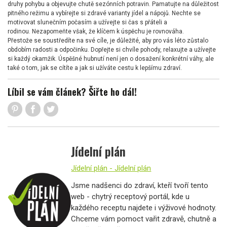
druhy pohybu a objevujte chutě sezónních potravin. Pamatujte na důležitost
pitného režimu a vybírejte si zdravé varianty jídel a nápojů. Nechte se
motivovat slunečním počasím a užívejte si čas s přáteli a
rodinou. Nezapomeňte však, že klíčem k úspěchu je rovnováha.
Přestože se soustředíte na své cíle, je důležité, aby pro vás léto zůstalo
obdobím radosti a odpočinku. Dopřejte si chvíle pohody, relaxujte a užívejte
si každý okamžik. Úspěšné hubnutí není jen o dosažení konkrétní váhy, ale
také o tom, jak se cítíte a jak si užíváte cestu k lepšímu zdraví.
Líbil se vám článek? Šiřte ho dál!
Jídelní plán
Jídelní plán - Jídelní plán
Jsme nadšenci do zdraví, kteří tvoří tento
web - chytrý receptový portál, kde u
každého receptu najdete i výživové hodnoty.
Chceme vám pomoct vařit zdravě, chutně a