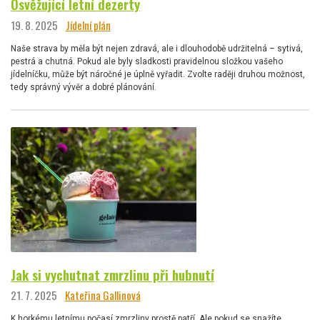
Osvěžující letní dezerty
19. 8. 2025
Jídelní plán
Naše strava by měla být nejen zdravá, ale i dlouhodobě udržitelná – sytivá,
pestrá a chutná. Pokud ale byly sladkosti pravidelnou složkou vašeho
jídelníčku, může být náročné je úplně vyřadit. Zvolte raději druhou možnost,
tedy správný vývěr a dobré plánování.
Jak si vychutnat zmrzlinu při hubnutí
21. 7. 2025
Kateřina Gallinová
K horkému letnímu počasí zmrzliny prostě patří. Ale pokud se snažíte