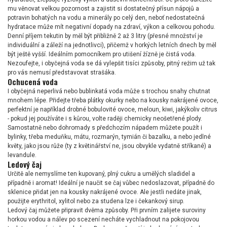
mu věnovat velkou pozornost a zajistit si dostatečný přísun nápojů a
potravin bohatých na vodu a minerály po celý den, neboť nedostatečná
hydratace může mít negativní dopady na zdraví, výkon a celkovou pohodu.
Denní příjem tekutin by měl být přibližně 2 až 3 litry (přesné množství je
individuální a záleží na jednotlivci), přičemž v horkých letních dnech by měl
být ještě vyšší. Ideálním pomocníkem pro utišení žízně je čistá voda.
Nezoufejte, i obyčejná voda se dá vylepšit tisíci způsoby, pitný režim už tak
pro vás nemusí představovat strašáka.
Ochucená voda
I obyčejná neperlivá nebo bublinkatá voda může s trochou snahy chutnat
mnohem lépe. Přidejte třeba plátky okurky nebo na kousky nakrájené ovoce,
perfektní je například drobné bobulovité ovoce, meloun, kiwi, jakýkoliv citrus
- pokud jej používáte i s kůrou, volte raději chemicky neošetřené plody.
Samostatně nebo dohromady s předchozím nápadem můžete použít i
bylinky, třeba meduňku, mátu, rozmarýn, tymián či bazalku, a nebo jedlné
květy, jako jsou růže (ty z květinářství ne, jsou obvykle vydatně stříkané) a
levandule.
Ledový čaj
Určitě ale nemyslíme ten kupovaný, plný cukru a umělých sladidel a
případně i aromat! Ideální je naučit se čaj vůbec nedoslazovat, případně do
sklenice přidat jen na kousky nakrájené ovoce. Ale jestli nedáte jinak,
použijte erythritol, xylitol nebo za studena lze i čekankový sirup.
Ledový čaj můžete připravit dvěma způsoby. Při prvním zalijete suroviny
horkou vodou a nálev po scezení necháte vychladnout na pokojovou