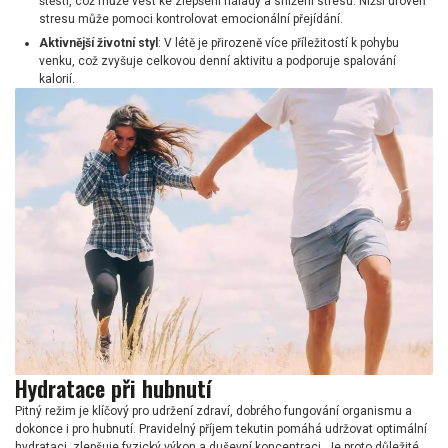
štěstí, což může vést ke zlepšení nálady a snížení stresu. Nižší úroveň
stresu může pomoci kontrolovat emocionální přejídání.
Aktivnější životní styl
: V létě je přirozeně více příležitostí k pohybu
venku, což zvyšuje celkovou denní aktivitu a podporuje spalování
kalorií.
Hydratace při hubnutí
Pitný režim je klíčový pro udržení zdraví, dobrého fungování organismu a
dokonce i pro hubnutí. Pravidelný příjem tekutin pomáhá udržovat optimální
hydrataci, zlepšuje fyzický výkon a duševní koncentraci. Je proto důležité