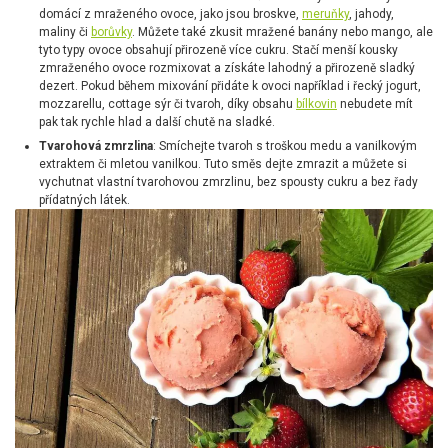
domácí z mraženého ovoce, jako jsou broskve,
meruňky
, jahody,
maliny či
borůvky
. Můžete také zkusit mražené banány nebo mango, ale
tyto typy ovoce obsahují přirozeně více cukru. Stačí menší kousky
zmraženého ovoce rozmixovat a získáte lahodný a přirozeně sladký
dezert. Pokud během mixování přidáte k ovoci například i řecký jogurt,
mozzarellu, cottage sýr či tvaroh, díky obsahu
bílkovin
nebudete mít
pak tak rychle hlad a další chutě na sladké.
Tvarohová zmrzlina
: Smíchejte tvaroh s troškou medu a vanilkovým
extraktem či mletou vanilkou. Tuto směs dejte zmrazit a můžete si
vychutnat vlastní tvarohovou zmrzlinu, bez spousty cukru a bez řady
přídatných látek.