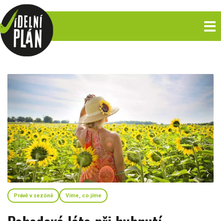
Právě v sezóně
Víme, co jíme