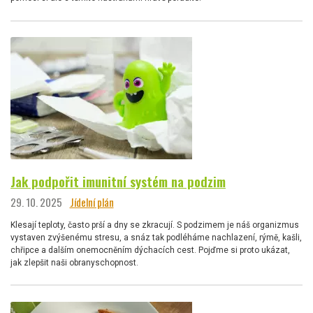
Jak podpořit imunitní systém na podzim
29. 10. 2025
Jídelní plán
Klesají teploty, často prší a dny se zkracují. S podzimem je náš organizmus
vystaven zvýšenému stresu, a snáz tak podléháme nachlazení, rýmě, kašli,
chřipce a dalším onemocněním dýchacích cest. Pojďme si proto ukázat,
jak zlepšit naši obranyschopnost.