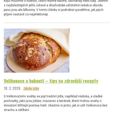
Když mluvíme o hubnutí, často řešíme kalorie, sacharidy nebo tuky. Jedním
z nejdůležitějších pilířů zdravé a dlouhodobě udržitelné redukce obvodu
pasu jsou ale bílkoviny. V tomto článku si podrobně vysvětlíme, jak jejich
příjem nastavit co nejefektivněji.
Velikonoce a hubnutí – tipy na zdravější recepty
18. 3. 2026
Jídelní plán
S Velikonočními svátky se pojí tradiční jídla, například nádivka, a sladké
pochoutky, jako jsou jidáše, mazanec a beránek, které mohou snahy o
dosažení štíhlejší postavy hatit. Ukažme si proto, jak si užít Velikonoce bez
strachu a odříkání.