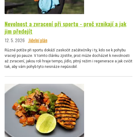
Nevolnost a zvracení při sportu - proč vznikají a jak
jim předejít
12. 5. 2026
Jídelní plán
Různé potíže při sportu dokáží zaskočit začátečníky i ty, kdo se k pohybu
vracejí po pauze. V tomto článku zjistíte, proč může docházet k nevolnosti
až zvracení, jakou roli hraje tempo, jídlo, pitný režim i regenerace a jak cvičit
tak, aby vám pohyb tyto nesnáze nepůsobil.