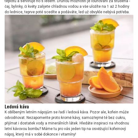
teplotu a servíruje ho s ledem. Druhou možností je louhování za studena -
čaj, bylinky, či květy zalijete chladnou vodou a vše uložíte na 1 až 2 hodiny
do lednice, teprve poté scedíte a podáváte, led už obvykle nebývá potřeba.
Ledová káva
K oblíbeným letním nápojům se řadí i ledová káva. Pozor ale, kofein může
odvodňovat. Nezapomeňte proto kromě kávy, samozřejmě té bez cukru,
přijímat i dostatek vody a minerálních látek. Hledáte inspiraci na vhodnou
letní kávovou bombu? Máme tu pro vás jeden tip na osvěžující kofeinový
nápoj, který má v sobě dokonce i vitamíny!