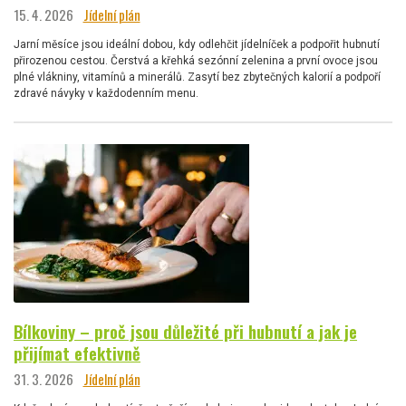
15. 4. 2026
Jídelní plán
Jarní měsíce jsou ideální dobou, kdy odlehčit jídelníček a podpořit hubnutí
přirozenou cestou. Čerstvá a křehká sezónní zelenina a první ovoce jsou
plné vlákniny, vitamínů a minerálů. Zasytí bez zbytečných kalorií a podpoří
zdravé návyky v každodenním menu.
Bílkoviny – proč jsou důležité při hubnutí a jak je
přijímat efektivně
31. 3. 2026
Jídelní plán