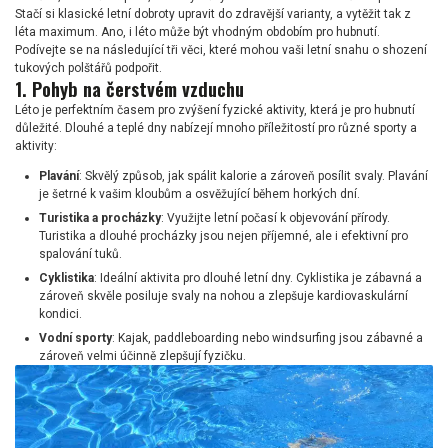
Stačí si klasické letní dobroty upravit do zdravější varianty, a vytěžit tak z
léta maximum. Ano, i léto může být vhodným obdobím pro hubnutí.
Podívejte se na následující tři věci, které mohou vaši letní snahu o shození
tukových polštářů podpořit.
1. Pohyb na čerstvém vzduchu
Léto je perfektním časem pro zvýšení fyzické aktivity, která je pro hubnutí
důležité. Dlouhé a teplé dny nabízejí mnoho příležitostí pro různé sporty a
aktivity:
Plavání
: Skvělý způsob, jak spálit kalorie a zároveň posílit svaly. Plavání
je šetrné k vašim kloubům a osvěžující během horkých dní.
Turistika a procházky
: Využijte letní počasí k objevování přírody.
Turistika a dlouhé procházky jsou nejen příjemné, ale i efektivní pro
spalování tuků.
Cyklistika
: Ideální aktivita pro dlouhé letní dny. Cyklistika je zábavná a
zároveň skvěle posiluje svaly na nohou a zlepšuje kardiovaskulární
kondici.
Vodní sporty
: Kajak, paddleboarding nebo windsurfing jsou zábavné a
zároveň velmi účinně zlepšují fyzičku.