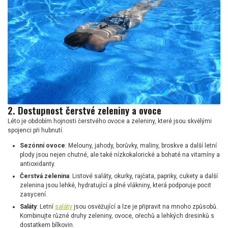
2. Dostupnost čerstvé zeleniny a ovoce
Léto je obdobím hojnosti čerstvého ovoce a zeleniny, které jsou skvělými
spojenci při hubnutí.
Sezónní ovoce
: Melouny, jahody, borůvky, maliny, broskve a další letní
plody jsou nejen chutné, ale také nízkokalorické a bohaté na vitamíny a
antioxidanty.
Čerstvá zelenina
: Listové saláty, okurky, rajčata, papriky, cukety a další
zelenina jsou lehké, hydratující a plné vlákniny, která podporuje pocit
zasycení.
Saláty
: Letní
saláty
jsou osvěžující a lze je připravit na mnoho způsobů.
Kombinujte různé druhy zeleniny, ovoce, ořechů a lehkých dresinků s
dostatkem bílkovin.