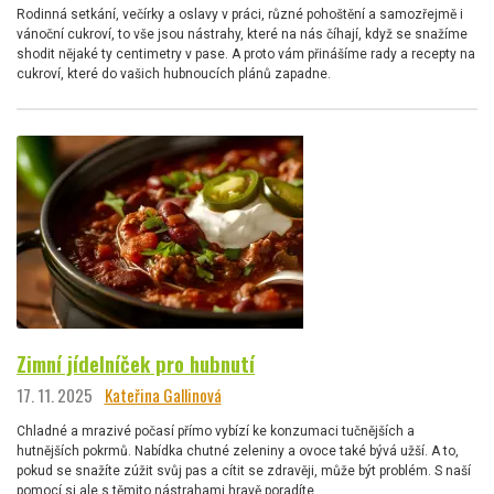
Rodinná setkání, večírky a oslavy v práci, různé pohoštění a samozřejmě i
vánoční cukroví, to vše jsou nástrahy, které na nás číhají, když se snažíme
shodit nějaké ty centimetry v pase. A proto vám přinášíme rady a recepty na
cukroví, které do vašich hubnoucích plánů zapadne.
Zimní jídelníček pro hubnutí
17. 11. 2025
Kateřina Gallinová
Chladné a mrazivé počasí přímo vybízí ke konzumaci tučnějších a
hutnějších pokrmů. Nabídka chutné zeleniny a ovoce také bývá užší. A to,
pokud se snažíte zúžit svůj pas a cítit se zdravěji, může být problém. S naší
pomocí si ale s těmito nástrahami hravě poradíte.