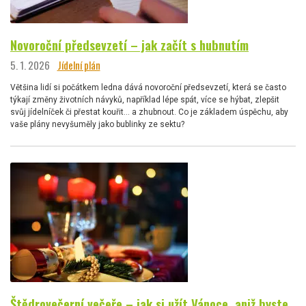
Novoroční předsevzetí – jak začít s hubnutím
5. 1. 2026
Jídelní plán
Většina lidí si počátkem ledna dává novoroční předsevzetí, která se často
týkají změny životních návyků, například lépe spát, více se hýbat, zlepšit
svůj jídelníček či přestat kouřit… a zhubnout. Co je základem úspěchu, aby
vaše plány nevyšuměly jako bublinky ze sektu?
Štědrovečerní večeře – jak si užít Vánoce, aniž byste