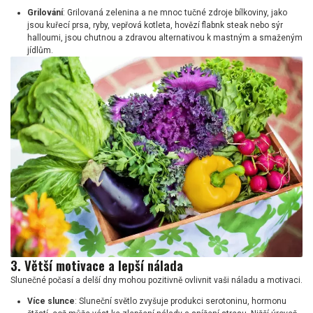
Grilování
: Grilovaná zelenina a ne mnoc tučné zdroje bílkoviny, jako
jsou kuřecí prsa, ryby, vepřová kotleta, hovězí flabnk steak nebo sýr
halloumi, jsou chutnou a zdravou alternativou k mastným a smaženým
jídlům.
3. Větší motivace a lepší nálada
Slunečné počasí a delší dny mohou pozitivně ovlivnit vaši náladu a motivaci.
Více slunce
: Sluneční světlo zvyšuje produkci serotoninu, hormonu