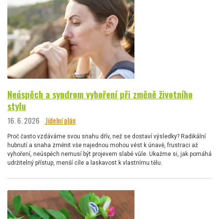
Neúspěch a syndrom vyhoření při změně životního
stylu
16. 6. 2026
Jídelní plán
Proč často vzdáváme svou snahu dřív, než se dostaví výsledky? Radikální
hubnutí a snaha změnit vše najednou mohou vést k únavě, frustraci až
vyhoření, neúspěch nemusí být projevem slabé vůle. Ukažme si, jak pomáhá
udržitelný přístup, menší cíle a laskavost k vlastnímu tělu.