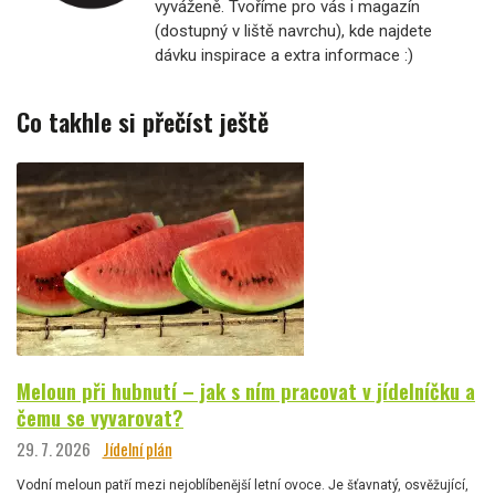
vyváženě. Tvoříme pro vás i magazín
(dostupný v liště navrchu), kde najdete
dávku inspirace a extra informace :)
Co takhle si přečíst ještě
Meloun při hubnutí – jak s ním pracovat v jídelníčku a
čemu se vyvarovat?
29. 7. 2026
Jídelní plán
Vodní meloun patří mezi nejoblíbenější letní ovoce. Je šťavnatý, osvěžující,