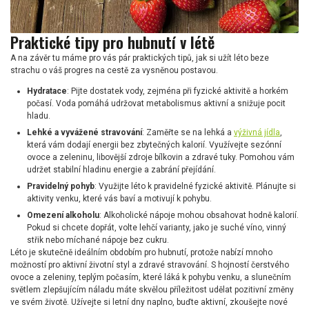
Praktické tipy pro hubnutí v létě
A na závěr tu máme pro vás pár praktických tipů, jak si užít léto beze
strachu o váš progres na cestě za vysněnou postavou.
Hydratace
: Pijte dostatek vody, zejména při fyzické aktivitě a horkém
počasí. Voda pomáhá udržovat metabolismus aktivní a snižuje pocit
hladu.
Lehké a vyvážené stravování
: Zaměřte se na lehká a
výživná jídla
,
která vám dodají energii bez zbytečných kalorií. Využívejte sezónní
ovoce a zeleninu, libovější zdroje bílkovin a zdravé tuky. Pomohou vám
udržet stabilní hladinu energie a zabrání přejídání.
Pravidelný pohyb
: Využijte léto k pravidelné fyzické aktivitě. Plánujte si
aktivity venku, které vás baví a motivují k pohybu.
Omezení alkoholu
: Alkoholické nápoje mohou obsahovat hodně kalorií.
Pokud si chcete dopřát, volte lehčí varianty, jako je suché víno, vinný
střik nebo míchané nápoje bez cukru.
Léto je skutečně ideálním obdobím pro hubnutí, protože nabízí mnoho
možností pro aktivní životní styl a zdravé stravování. S hojností čerstvého
ovoce a zeleniny, teplým počasím, které láká k pohybu venku, a slunečním
světlem zlepšujícím náladu máte skvělou příležitost udělat pozitivní změny
ve svém životě. Užívejte si letní dny naplno, buďte aktivní, zkoušejte nové