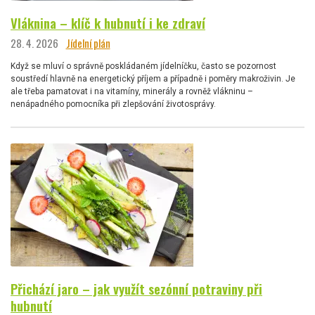
Vláknina – klíč k hubnutí i ke zdraví
28. 4. 2026
Jídelní plán
Když se mluví o správně poskládaném jídelníčku, často se pozornost
soustředí hlavně na energetický příjem a případně i poměry makroživin. Je
ale třeba pamatovat i na vitamíny, minerály a rovněž vlákninu –
nenápadného pomocníka při zlepšování životosprávy.
Přichází jaro – jak využít sezónní potraviny při
hubnutí