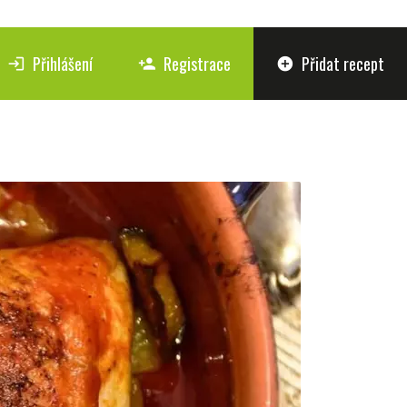
Přihlášení
Registrace
Přidat recept
login
person_add
add_circle