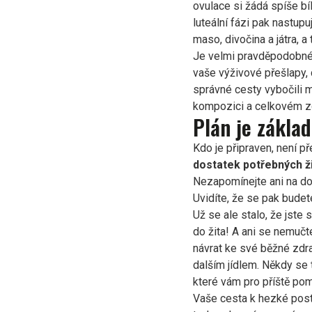
ovulace si žádá spíše bí
luteální fázi pak nastupu
maso, divočina a játra, 
Je velmi pravděpodobné,
vaše výživové přešlapy, c
správné cesty vybočili m
kompozici a celkovém z
Plán je zákl
Kdo je připraven, není p
dostatek potřebných ž
Nezapomínejte ani na d
Uvidíte, že se pak budet
Už se ale stalo, že jste 
do žita! A ani se nemučt
návrat ke své běžné zdrav
dalším jídlem. Někdy se ta
které vám pro příště p
Vaše cesta k hezké pos