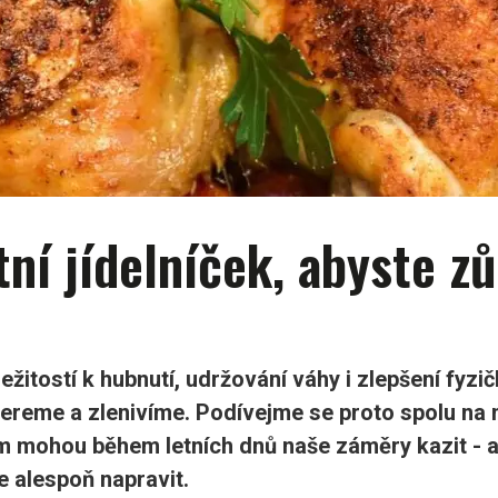
tní jídelníček, abyste zůs
ležitostí k hubnutí, udržování váhy i zlepšení fyzi
ereme a zlenivíme. Podívejme se proto spolu na n
ám mohou během letních dnů naše záměry kazit - 
e alespoň napravit.