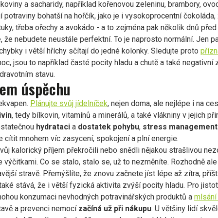
lkoviny a sacharidy, například kořenovou zeleninu, brambory, ovoc
jí potraviny bohatší na hořčík, jako je i vysokoprocentní čokoláda
a tuky, třeba ořechy a avokádo - a to zejména pak několik dnů př
 že nebudete neustále perfektní. To je naprosto normální. Jen p
hybky i větší hříchy sčítají do jedné kolonky. Sledujte proto
příz
oc, jsou to například časté pocity hladu a chutě a také negativní
dravotním stavu.
adem úspěchu
řekvapen.
Plánujte svůj jídelníček
, nejen doma, ale nejlépe i na ce
ivin
, tedy bílkovin, vitamínů a minerálů, a také vlákniny v jejich p
ostatečnou
hydrataci
a
dostatek pohybu
,
stress management
e cítit mnohem víc zasycení, spokojení a plní energie.
svůj kalorický příjem překročili nebo snědli nějakou strašlivou ne
e výčitkami. Co se stalo, stalo se, už to nezměníte. Rozhodně al
ější stravě. Přemýšlíte, že znovu začnete jíst lépe až zítra, pří
ké stává, že i větší fyzická aktivita zvýší pocity hladu. Pro jistot
omohou konzumaci nevhodných potravinářských produktů a
mlsání 
tavě a prevenci nemocí
začíná už při nákupu
. U většiny lidí skvě