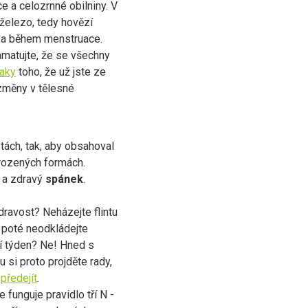
e a celozrnné obilniny. V
, železo, tedy hovězí
ed a během menstruace.
amatujte, že se všechny
naky
toho, že už jste ze
 změny v tělesné
stách, tak, aby obsahoval
řirozených formách.
a zdravý
spánek
.
zdravost? Neházejte flintu
e poté neodkládejte
ští týden? Ne! Hned s
u si proto projděte rady,
předejít
.
le funguje pravidlo tří N -