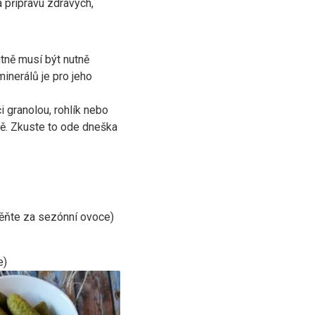
 přípravu zdravých,
utně musí být nutně
minerálů je pro jeho
 granolou, rohlík nebo
vě. Zkuste to ode dneška
ěňte za sezónní ovoce)
e)