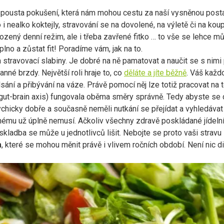
spousta pokušení, která nám mohou cestu za naší vysněnou posta
 i nealko koktejly, stravování se na dovolené, na výletě či na koup
hozený denní režim, ale i třeba zavřené fitko … to vše se lehce můž
aplno a zůstat fit! Poradíme vám, jak na to.
travovací slabiny. Je dobré na ně pamatovat a naučit se s nimi p
nné brzdy. Největší roli hraje to, co
děláte a jíte běžně
. Váš každo
mlsání a přibývání na váze. Právě pomocí něj lze totiž pracovat na
gut-brain axis) fungovala oběma směry správně. Tedy abyste se
psychicky dobře a současně neměli nutkání se přejídat a vyhledáva
hému už úplně nemusí. Ačkoliv všechny zdravě poskládané jídelní
í skladba se může u jednotlivců lišit. Nebojte se proto vaši stravu
m
, které se mohou měnit právě i vlivem ročních období. Není nic di