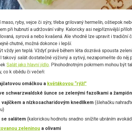
 maso, ryby, vejce či sýry, třeba grilovaný hermelín, oštiepok neb
 při hubnutí a udržování váhy. Kaloricky asi nejpříznivější příloh
lovaná, syrová a nebo kvašená. Ale vhodně lze upravit i tradiční 
tejně chutné, možná dokonce i lepší.
být vždy jen teplá. Vždyť právě během léta dozrává spousta zeleni
yl takový salát dostatečně výživný a sytivý, nezapomeňte do něj p
nek
Salát jako hlavní jídlo
. Plnohodnotným pokrmem mohou být tak
, co k obědu či večeři:
ajčatovou omáčkou a
květákovou “rýží”
ve schwarzwaldské šunce se zelenými fazolkami a žampión
 vajíčkem a nízkosacharidovým knedlíkem
(šlehačku nahraďt
u)
se salátem
(kalorickou hodnotu snadno snížíte ubráním avokáda
stovanou zeleninou
a olivami