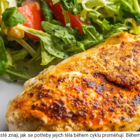
tě znají, jak se potřeby jejich těla během cyklu proměňují. Během 