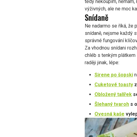
tedy nekoupím, nemám, n
výživných, ale ne moc kal
Snídaně
Ne nadarmo se říká, že p
snídaně, nejsme každý st
správné fungování klíčov
Za vhodnou snídani rozh
chléb s tenkým plátkem š
raději jinak, lépe:
Sirene po šopski
n
Cuketové toasty
z
Obložený talířek
se
Šlehaný tvaroh
s o
Ovesná kaše
vyle