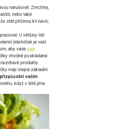
vou narušovat. Zmrzliny,
ališti, nebo také
e stát příčinou kil navíc.
racovat. U většiny lidí
denní jídelníček je vaší
 tom, aby vaše
osa
 díky vhodně poskládané
t nezdravé produkty.
čky mají stejná základní
přizpůsobit vašim
vného, když v létě jíme