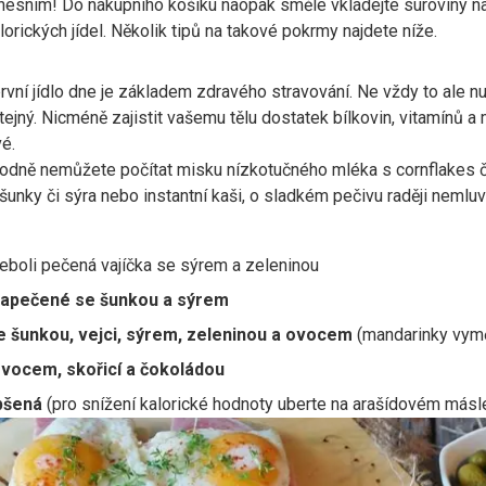
esním! Do nákupního košíku naopak směle vkládejte suroviny na
orických jídel. Několik tipů na takové pokrmy najdete níže.
rvní jídlo dne je základem zdravého stravování. Ne vždy to ale n
ejný. Nicméně zajistit vašemu tělu dostatek bílkovin, vitamínů a 
é.
odně nemůžete počítat misku nízkotučného mléka s cornflakes či
unky či sýra nebo instantní kaši, o sladkém pečivu raději nemlu
eboli pečená vajíčka se sýrem a zeleninou
apečené se šunkou a sýrem
 šunkou, vejci, sýrem, zeleninou a ovocem
(mandarinky vym
vocem, skořicí a čokoládou
pšená
(pro snížení kalorické hodnoty uberte na arašídovém másl