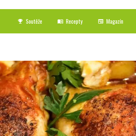
Soutěže
Recepty
Magazín
emoji_events
menu_book
newspaper