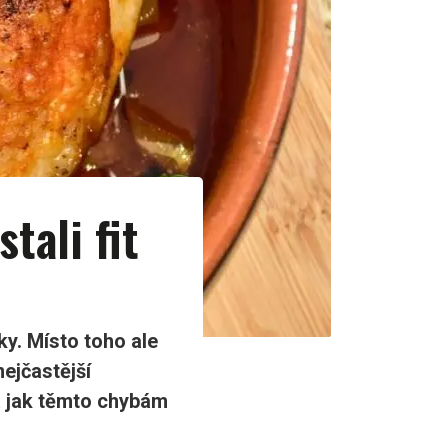
tali fit
čky. Místo toho ale
ejčastější
a jak těmto chybám