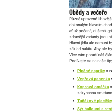
Obědy a večeře
Různě upravené libovější
dokonalým hlavním chodem
ať už pečená, dušená, gri
zdravější varianty jsou s
Hlavní jídla ale nemusí 
základ salátu. Aby ale b
Více vám poradí náš člá
Podívejte se na naše tipy
Plněné papriky
s r
Vepřová panenka
Koprová omáčka
s
zakysanou smetano
Tuňákové placičky
Sýr halloumi s re