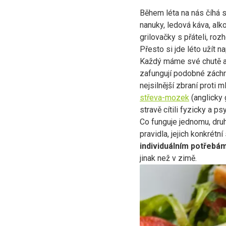
Během léta na nás číhá 
nanuky, ledová káva, alko
grilovačky s přáteli, roz
Přesto si jde léto užít n
Každý máme své chutě a s
zafungují podobné záchra
nejsilnější zbraní proti 
střeva-mozek
(anglicky 
stravě cítili fyzicky a 
Co funguje jednomu, dru
pravidla, jejich konkrétn
individuálním potřebá
jinak než v zimě.