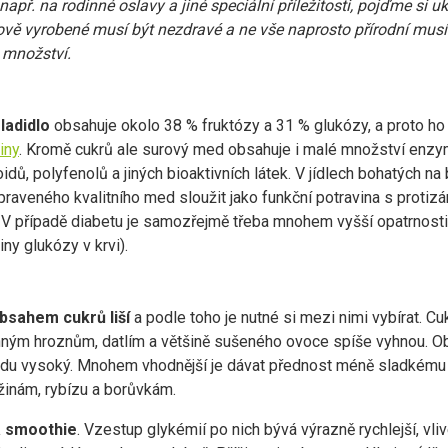
např. na rodinné oslavy a jiné speciální příležitosti, pojďme si 
vě vyrobené musí být nezdravé a ne vše naprosto přírodní musí
v množství.
sladidlo
obsahuje okolo 38 % fruktózy a 31 % glukózy, a proto 
iny
. Kromě cukrů ale surový med obsahuje i malé množství enzymů
oidů, polyfenolů a jiných bioaktivních látek. V jídlech bohatých n
raveného kvalitního med sloužit jako funkční potravina s protizá
. V případě diabetu je samozřejmě třeba mnohem vyšší opatrnosti
ny glukózy v krvi).
bsahem cukrů liší
a podle toho je nutné si mezi nimi vybírat. C
inným hroznům, datlím a většině sušeného ovoce spíše vyhnou. 
avdu vysoký. Mnohem vhodnější je dávat přednost méně sladkému
žinám, rybízu a borůvkám.
a smoothie
. Vzestup glykémií po nich bývá výrazně rychlejší, vli