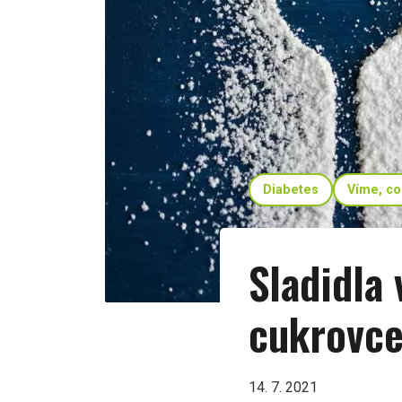
Diabetes
Víme, co
Sladidla 
cukrovc
14. 7. 2021