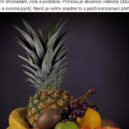
ým limonádám, cole a podobně. Příčinou je absence vlákniny (džusy
 ovocná pyré). Navíc je velmi snadné to s jejich konzumací přeh