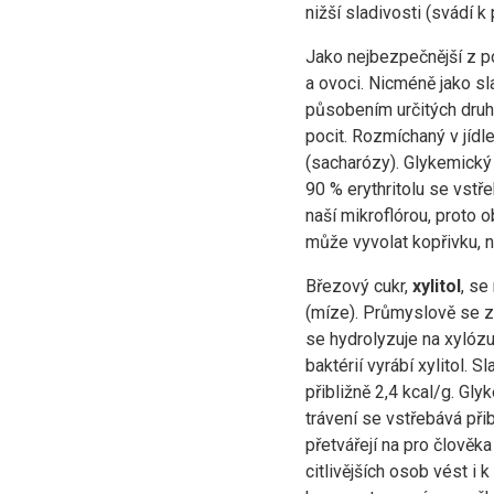
nižší sladivosti (svádí k 
Jako nejbezpečnější z p
a ovoci. Nicméně jako s
působením určitých druhů
pocit. Rozmíchaný v jídl
(sacharózy). Glykemický 
90 % erythritolu se vst
naší mikroflórou, proto 
může vyvolat kopřivku, n
Březový cukr,
xylitol
, se
(míze). Průmyslově se zí
se hydrolyzuje na xylóz
baktérií vyrábí xylitol. S
přibližně 2,4 kcal/g. Gl
trávení se vstřebává přib
přetvářejí na pro člověk
citlivějších osob vést i