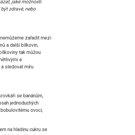
ukázat, jaké možnosti
 být zdravé, nebo
ho nemůžeme zařadit mezi
 a další bílkovin,
a bílkoviny tak můžou
nětlivými a
 a sledovat míru
ukrovkáři se banánům,
Obsah jednoduchých
 bobulovitému ovoci,
vem na hladinu cukru se