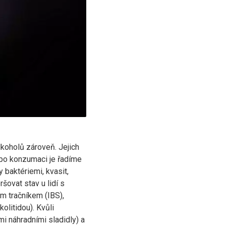
alkoholů zároveň. Jejich
m po konzumaci je řadíme
baktériemi, kvasit,
ovat stav u lidí s
m tračníkem (IBS),
litidou). Kvůli
i náhradními sladidly) a