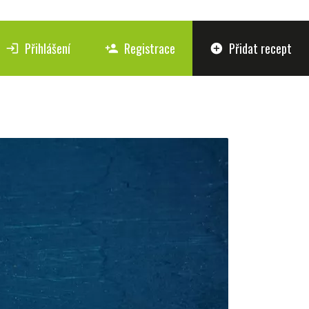
Přihlášení
Registrace
Přidat recept
login
person_add
add_circle