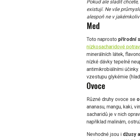
Pokud ale sladit chcete, 
existují.
Ne vše průmyslo
alespoň ne v jakémkoli
Med
Toto naprosto
přírodní 
nízkosacharidové potrav
minerálních látek, flavon
nízké dávky tepelně neup
antimikrobiálními účinky
vzestupu glykémie (hladi
Ovoce
Různé druhy ovoce se
o
ananasu, mangu, kaki, v
sacharidů je v nich opr
například malinám, ostru
Nevhodné jsou i
džusy 