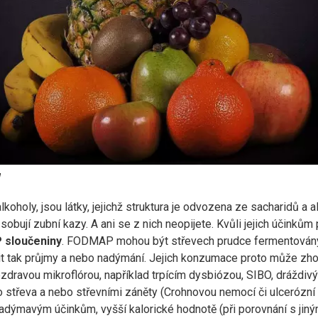
y
lkoholy, jsou látky, jejichž struktura je odvozena ze sacharidů a 
ůsobují zubní kazy. A ani se z nich neopijete. Kvůli jejich účinků
sloučeniny
. FODMAP mohou být střevech prudce fermentovány 
t tak průjmy a nebo nadýmání. Jejich konzumace proto může zhorš
dravou mikroflórou, například trpícím dysbiózou, SIBO, dráždivý
třeva a nebo střevními záněty (Crohnovou nemocí či ulcerózní ko
adýmavým účinkům, vyšší kalorické hodnotě (při porovnání s jiným