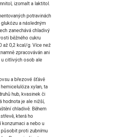
itol, izomalt a laktitol.
rmentovaných potravinách
a glukózu a následným
stech zanechává chladivý
vosti běžného cukru
 až 0,2 kcal/g. Více než
ýznamně zpracováván ani
u citlivých osob ale
, ovsu a březové šťávě
 hemicelulóza xylan, ta
ruhů hub, kvasinek či
á hodnota je ale nižší,
uštění chladivě. Během
 střevě, která ho
ší konzumaci a nebo u
e působit proti zubnímu