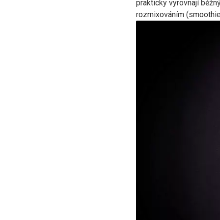
prakticky vyrovnají běžn
rozmixováním (smoothie a