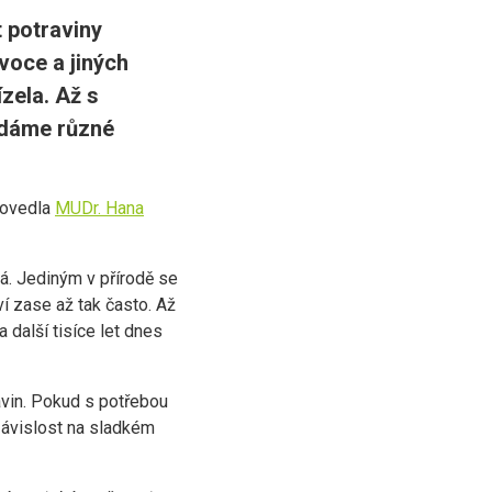
 potraviny
voce a jiných
zela. Až s
edáme různé
rovedla
MUDr. Hana
tá. Jediným v přírodě se
í zase až tak často. Až
 další tisíce let dnes
ravin. Pokud s potřebou
závislost na sladkém