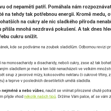
tvu od nepaměti patří. Pomáhala nám rozpoznávat
é na tehdy tak potřebnou energii. Kromě medu, o
ohatších na cukry ale nic sladkého příroda nenabí
 přišla mnohá nezdravá pokušení. A tak dnes hl
ebu cukru snížit.
 článek, kde se podíváme na zoubek sladidlům. Odbornou revizi p
 na monosacharidy a disacharidy, neboli cukry, zase až tak boha
aným sladidlem je med a ten lidé nenacházeli ve velkém množstv
ět sirup z javorové mízy, kokosového nektaru či cukrové třtiny, za
zu) a teprve v posledních desetiletích umělá sladidla.
o nejméně a nebo vůbec
, naučit se vnímat přirozené chutě pot
ám přijde vhod
několik našich tipů
. Držíme Vám palce, ať se vám 