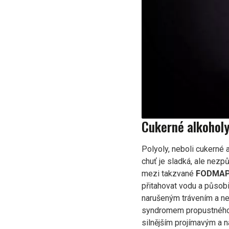
Cukerné alkohol
Polyoly, neboli cukerné a
chuť je sladká, ale nezp
mezi takzvané
FODMAP 
přitahovat vodu a působi
narušeným trávením a nez
syndromem propustného s
silnějším projímavým a n