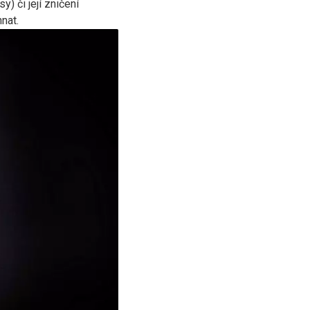
) či její zničení
nat.