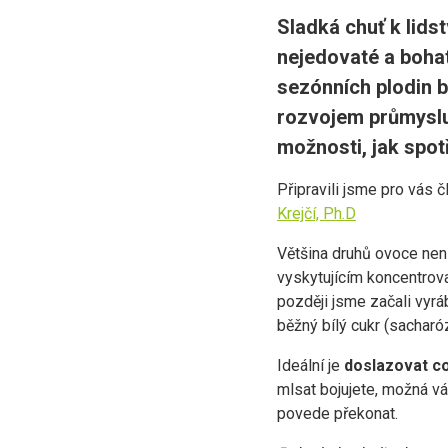
Sladká chuť k lids
nejedovaté a bohat
sezónních plodin b
rozvojem průmyslu
možnosti, jak spotř
Připravili jsme pro vás
Krejčí, Ph.D
Většina druhů ovoce není
vyskytujícím koncentrov
později jsme začali vyráb
běžný bílý cukr (sacharó
Ideální je
doslazovat c
mlsat bojujete, možná v
povede překonat.