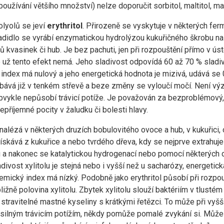
používání většího množství) nelze doporučit sorbitol, maltitol, mann
olyolů se jeví
erythritol
. Přirozeně se vyskytuje v některých fe
ladidlo se vyrábí enzymatickou hydrolýzou kukuřičného škrobu n
 kvasinek či hub. Je bez pachuti, jen při rozpouštění přímo v ú
e už tento efekt nemá. Jeho sladivost odpovídá 60 až 70 % sladi
index má nulový a jeho energetická hodnota je mizivá, udává se 0
řebává již v tenkém střevě a beze změny se vyloučí močí. Není v
obvykle nepůsobí trávicí potíže. Je považován za bezproblémový, 
epříjemné pocity v žaludku či bolesti hlavy.
 nalézá v některých druzích bobulovitého ovoce a hub, v kukuřici
skává z kukuřice a nebo tvrdého dřeva, kdy se nejprve extrahuje
u a nakonec se katalytickou hydrogenací nebo pomocí některých d
ladivost xylitolu je stejná nebo i vyšší než u sacharózy, energetick
ykemický index má nízký. Podobně jako erythritol působí při rozpo
ližně polovina xylitolu. Zbytek xylitolu slouží baktériím v tlustém
a stravitelné mastné kyseliny s krátkými řetězci. To může při vyš
 k silným trávicím potížím, někdy pomůže pomalé zvykání si. Můž