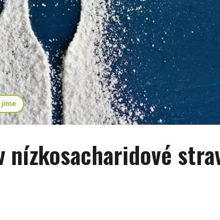
 jíme
v nízkosacharidové strav
e