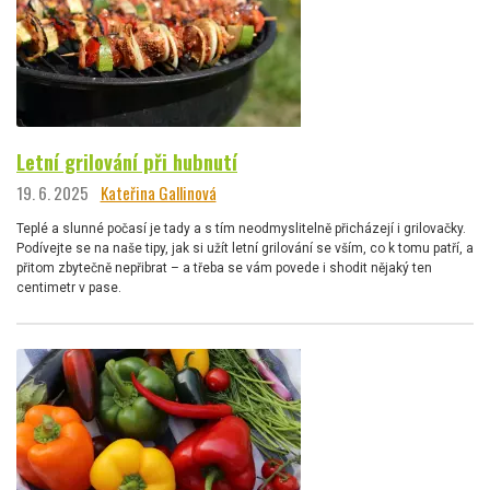
Letní grilování při hubnutí
19. 6. 2025
Kateřina Gallinová
Teplé a slunné počasí je tady a s tím neodmyslitelně přicházejí i grilovačky.
Podívejte se na naše tipy, jak si užít letní grilování se vším, co k tomu patří, a
přitom zbytečně nepřibrat – a třeba se vám povede i shodit nějaký ten
centimetr v pase.