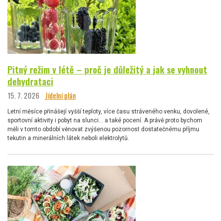
Pitný režim v létě – proč je důležitý a jak se vyhnout
dehydrataci
15. 7. 2026
Jídelní plán
Letní měsíce přinášejí vyšší teploty, více času stráveného venku, dovolené,
sportovní aktivity i pobyt na slunci… a také pocení. A právě proto bychom
měli v tomto období věnovat zvýšenou pozornost dostatečnému příjmu
tekutin a minerálních látek neboli elektrolytů.