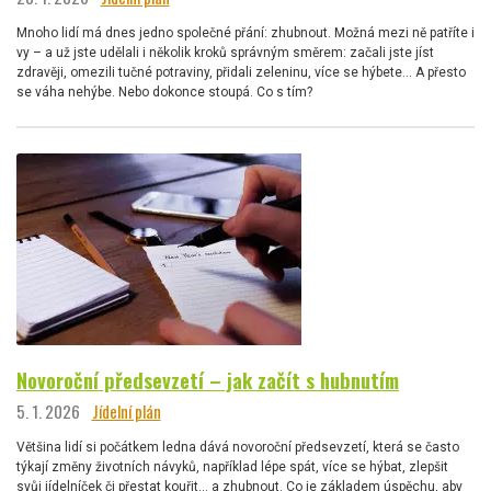
Mnoho lidí má dnes jedno společné přání: zhubnout. Možná mezi ně patříte i
vy – a už jste udělali i několik kroků správným směrem: začali jste jíst
zdravěji, omezili tučné potraviny, přidali zeleninu, více se hýbete… A přesto
se váha nehýbe. Nebo dokonce stoupá. Co s tím?
Novoroční předsevzetí – jak začít s hubnutím
5. 1. 2026
Jídelní plán
Většina lidí si počátkem ledna dává novoroční předsevzetí, která se často
týkají změny životních návyků, například lépe spát, více se hýbat, zlepšit
svůj jídelníček či přestat kouřit… a zhubnout. Co je základem úspěchu, aby