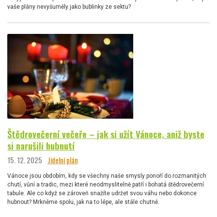
vaše plány nevyšuměly jako bublinky ze sektu?
Štědrovečerní večeře – jak si užít Vánoce, aniž byste
si narušili hubnutí
15. 12. 2025
Jídelní plán
Vánoce jsou obdobím, kdy se všechny naše smysly ponoří do rozmanitých
chutí, vůní a tradic, mezi které neodmyslitelně patří i bohatá štědrovečerní
tabule. Ale co když se zároveň snažíte udržet svou váhu nebo dokonce
hubnout? Mrkněme spolu, jak na to lépe, ale stále chutně.