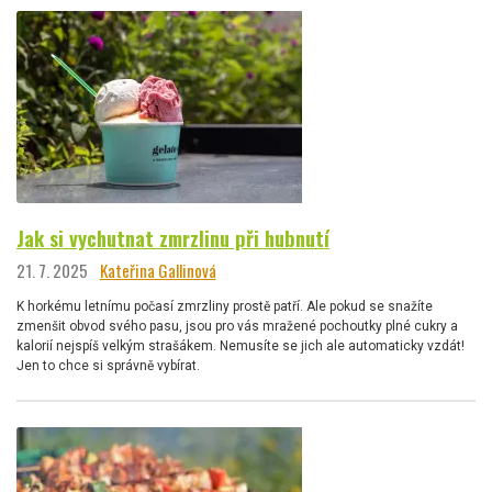
Jak si vychutnat zmrzlinu při hubnutí
21. 7. 2025
Kateřina Gallinová
K horkému letnímu počasí zmrzliny prostě patří. Ale pokud se snažíte
zmenšit obvod svého pasu, jsou pro vás mražené pochoutky plné cukry a
kalorií nejspíš velkým strašákem. Nemusíte se jich ale automaticky vzdát!
Jen to chce si správně vybírat.