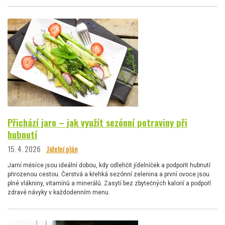
Přichází jaro – jak využít sezónní potraviny při
hubnutí
15. 4. 2026
Jídelní plán
Jarní měsíce jsou ideální dobou, kdy odlehčit jídelníček a podpořit hubnutí
přirozenou cestou. Čerstvá a křehká sezónní zelenina a první ovoce jsou
plné vlákniny, vitamínů a minerálů. Zasytí bez zbytečných kalorií a podpoří
zdravé návyky v každodenním menu.