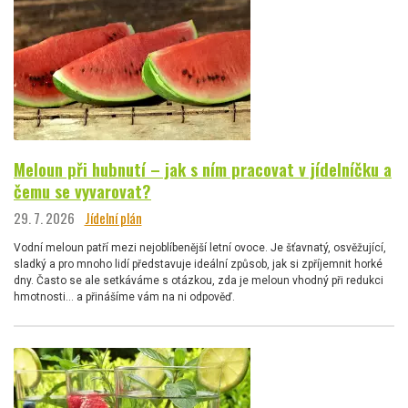
Meloun při hubnutí – jak s ním pracovat v jídelníčku a
čemu se vyvarovat?
29. 7. 2026
Jídelní plán
Vodní meloun patří mezi nejoblíbenější letní ovoce. Je šťavnatý, osvěžující,
sladký a pro mnoho lidí představuje ideální způsob, jak si zpříjemnit horké
dny. Často se ale setkáváme s otázkou, zda je meloun vhodný při redukci
hmotnosti… a přinášíme vám na ni odpověď.