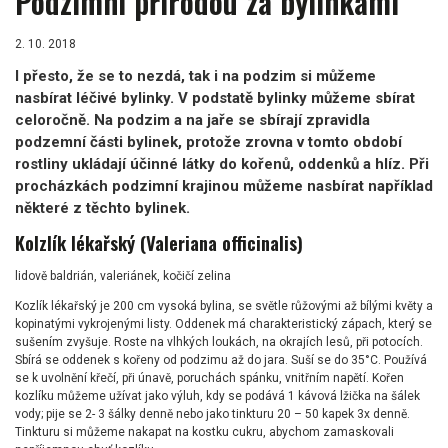
Podzimní přírodou za bylinkami
2. 10. 2018
I přesto, že se to nezdá, tak i na podzim si můžeme
nasbírat léčivé bylinky. V podstatě bylinky můžeme sbírat
celoročně. Na podzim a na jaře se sbírají zpravidla
podzemní části bylinek, protože zrovna v tomto období
rostliny ukládají účinné látky do kořenů, oddenků a hlíz. Při
procházkách podzimní krajinou můžeme nasbírat například
některé z těchto bylinek.
Kolzlík lékařský (Valeriana officinalis)
lidově baldrián, valeriánek, kočičí zelina
Kozlík lékařský je 200 cm vysoká bylina, se světle růžovými až bílými květy a
kopinatými vykrojenými listy. Oddenek má charakteristický zápach, který se
sušením zvyšuje. Roste na vlhkých loukách, na okrajích lesů, při potocích.
Sbírá se oddenek s kořeny od podzimu až do jara. Suší se do 35°C. Používá
se k uvolnění křečí, při únavě, poruchách spánku, vnitřním napětí. Kořen
kozlíku můžeme užívat jako výluh, kdy se podává 1 kávová lžička na šálek
vody; pije se 2- 3 šálky denně nebo jako tinkturu 20 – 50 kapek 3x denně.
Tinkturu si můžeme nakapat na kostku cukru, abychom zamaskovali