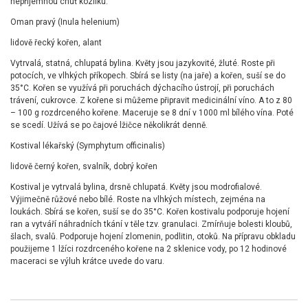
nepříjemnou chuť kozlíku.
Oman pravý (Inula helenium)
lidově řecký kořen, alant
Vytrvalá, statná, chlupatá bylina. Květy jsou jazykovité, žluté. Roste při
potocích, ve vlhkých příkopech. Sbírá se listy (na jaře) a kořen, suší se do
35°C. Kořen se využívá při poruchách dýchacího ústrojí, při poruchách
trávení, cukrovce. Z kořene si můžeme připravit medicinální víno. A to z 80
– 100 g rozdrceného kořene. Maceruje se 8 dní v 1000 ml bílého vína. Poté
se scedí. Užívá se po čajové lžičce několikrát denně.
Kostival lékařský (Symphytum officinalis)
lidově černý kořen, svalník, dobrý kořen
Kostival je vytrvalá bylina, drsně chlupatá. Květy jsou modrofialové.
Výjimečně růžové nebo bílé. Roste na vlhkých místech, zejména na
loukách. Sbírá se kořen, suší se do 35°C. Kořen kostivalu podporuje hojení
ran a vytváří náhradních tkání v těle tzv. granulaci. Zmírňuje bolesti kloubů,
šlach, svalů. Podporuje hojení zlomenin, podlitin, otoků. Na přípravu obkladu
použijeme 1 lžíci rozdrceného kořene na 2 sklenice vody, po 12 hodinové
maceraci se výluh krátce uvede do varu.