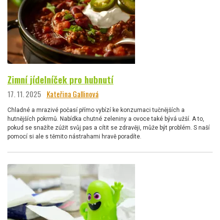
Zimní jídelníček pro hubnutí
17. 11. 2025
Kateřina Gallinová
Chladné a mrazivé počasí přímo vybízí ke konzumaci tučnějších a
hutnějších pokrmů. Nabídka chutné zeleniny a ovoce také bývá užší. A to,
pokud se snažíte zúžit svůj pas a cítit se zdravěji, může být problém. S naší
pomocí si ale s těmito nástrahami hravě poradíte.