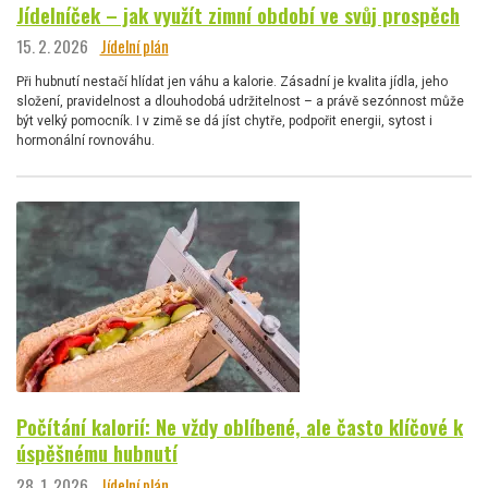
Jídelníček – jak využít zimní období ve svůj prospěch
15. 2. 2026
Jídelní plán
Při hubnutí nestačí hlídat jen váhu a kalorie. Zásadní je kvalita jídla, jeho
složení, pravidelnost a dlouhodobá udržitelnost – a právě sezónnost může
být velký pomocník. I v zimě se dá jíst chytře, podpořit energii, sytost i
hormonální rovnováhu.
Počítání kalorií: Ne vždy oblíbené, ale často klíčové k
úspěšnému hubnutí
28. 1. 2026
Jídelní plán