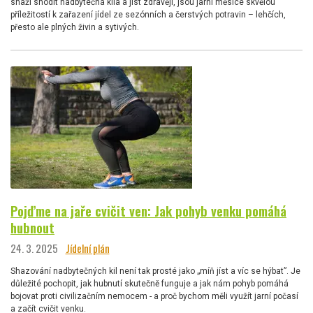
snaží shodit nadbytečná kila a jíst zdravěji, jsou jarní měsíce skvělou
příležitostí k zařazení jídel ze sezónních a čerstvých potravin – lehčích,
přesto ale plných živin a sytivých.
Pojďme na jaře cvičit ven: Jak pohyb venku pomáhá
hubnout
24. 3. 2025
Jídelní plán
Shazování nadbytečných kil není tak prosté jako „míň jíst a víc se hýbat”. Je
důležité pochopit, jak hubnutí skutečně funguje a jak nám pohyb pomáhá
bojovat proti civilizačním nemocem - a proč bychom měli využít jarní počasí
a začít cvičit venku.