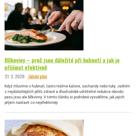
Bílkoviny – proč jsou důležité při hubnutí a jak je
přijímat efektivně
31. 3. 2026
Jídelní plán
Když mluvíme o hubnutí, často řešíme kalorie, sacharidy nebo tuky. Jedním
z nejdůležitějších pilířů zdravé a dlouhodobě udržitelné redukce obvodu
pasu jsou ale bílkoviny. V tomto článku si podrobně vysvětlíme, jak jejich
příjem nastavit co nejefektivněji.