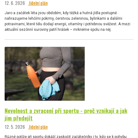
12. 6. 2026
Jídelní plán
Jaro a začátek léta jsou obdobím, kdy těžká a hutná jídla postupně
nahrazujeme lehčími pokrmy, čerstvou zeleninou, bylinkami a dalšími
potravinami, které tělu dodají energii, vitamíny i potřebnou svěžest. A mezi
aktuální sezónní suroviny patří hrášek – mrkněme spolu na něj.
Nevolnost a zvracení při sportu - proč vznikají a jak
jim předejít
12. 5. 2026
Jídelní plán
Různé potíže při sportu dokáží zaskočit začátečníky i ty, kdo se k pohybu