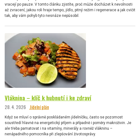
vracejí po pauze. V tomto článku zjistíte, proč může docházet k nevolnosti
až zvracení, jakou roli hraje tempo, jídlo, pitný režim i regenerace a jak cvičit
tak, aby vám pohyb tyto nesnáze nepůsobil.
Vláknina – klíč k hubnutí i ke zdraví
28. 4. 2026
Jídelní plán
Když se mluví o správně poskládaném jídelníčku, často se pozornost
soustředí hlavně na energetický příjem a případně i poměry makroživin. Je
ale třeba pamatovat i na vitamíny, minerály a rovněž vlákninu –
nenápadného pomocníka při zlepšování životosprávy.