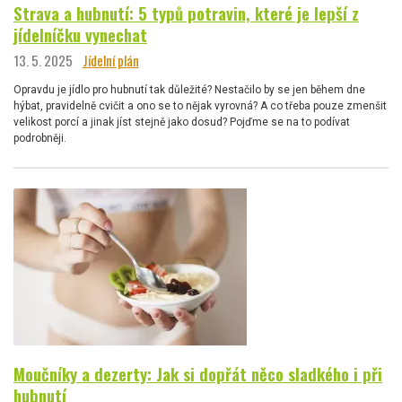
Strava a hubnutí: 5 typů potravin, které je lepší z
jídelníčku vynechat
13. 5. 2025
Jídelní plán
Opravdu je jídlo pro hubnutí tak důležité? Nestačilo by se jen během dne
hýbat, pravidelně cvičit a ono se to nějak vyrovná? A co třeba pouze zmenšit
velikost porcí a jinak jíst stejně jako dosud? Pojďme se na to podívat
podrobněji.
Moučníky a dezerty: Jak si dopřát něco sladkého i při
hubnutí