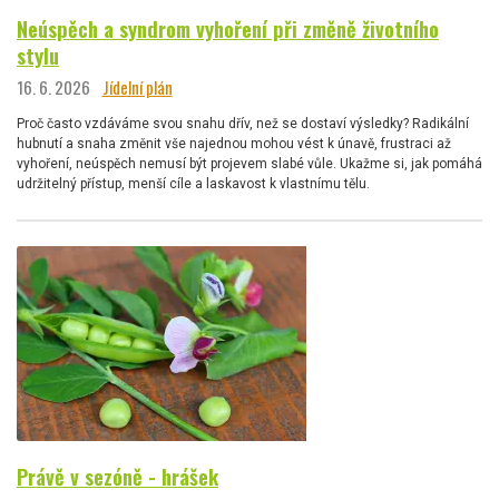
Neúspěch a syndrom vyhoření při změně životního
stylu
16. 6. 2026
Jídelní plán
Proč často vzdáváme svou snahu dřív, než se dostaví výsledky? Radikální
hubnutí a snaha změnit vše najednou mohou vést k únavě, frustraci až
vyhoření, neúspěch nemusí být projevem slabé vůle. Ukažme si, jak pomáhá
udržitelný přístup, menší cíle a laskavost k vlastnímu tělu.
Právě v sezóně - hrášek