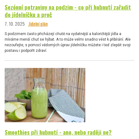
Sezónní potraviny na podzim - co při hubnutí zařadit
do jídelníčku a proč
7. 10. 2025
Jídelní plán
S podzimem často přicházejí chutě na vydatnější a kaloričtější jídla a
míváme menší chuť se hýbat. A to může velmi snadno vést k přibírání. Ale
nezoufejte, s pomocí vědomých úprav jídelníčku můžete i teď zlepšit svoji
postavu i podpořit zdraví.
Smoothies při hubnutí - ano, nebo raději ne?