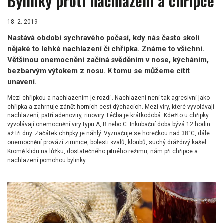
Bylinky proti nachlazení a chřipce
18. 2. 2019
Nastává období sychravého počasí, kdy nás často skolí
nějaké to lehké nachlazení či chřipka. Známe to všichni.
Většinou onemocnění začíná svěděním v nose, kýcháním,
bezbarvým výtokem z nosu. K tomu se můžeme cítit
unavení.
Mezi chřipkou a nachlazením je rozdíl. Nachlazení není tak agresivní jako
chřipka a zahrnuje zánět horních cest dýchacích. Mezi viry, které vyvolávají
nachlazení, patří adenoviry, rinoviry. Léčba je krátkodobá. Kdežto u chřipky
vyvolávají onemocnění viry typu A, B nebo C. Inkubační doba bývá 12 hodin
až tři dny. Začátek chřipky je náhlý. Vyznačuje se horečkou nad 38°C, dále
onemocnění provází zimnice, bolesti svalů, kloubů, suchý dráždivý kašel.
Kromě klidu na lůžku, dostatečného pitného režimu, nám při chřipce a
nachlazení pomohou bylinky.