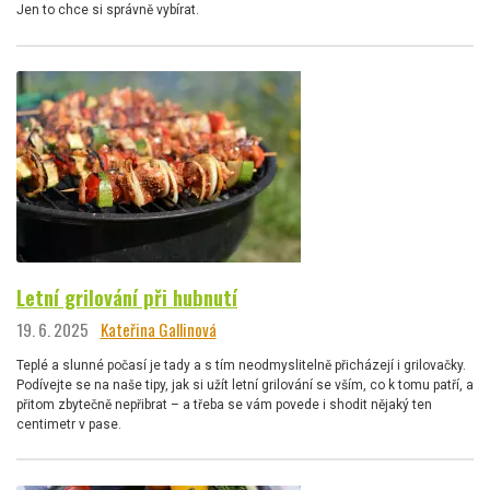
Jen to chce si správně vybírat.
Letní grilování při hubnutí
19. 6. 2025
Kateřina Gallinová
Teplé a slunné počasí je tady a s tím neodmyslitelně přicházejí i grilovačky.
Podívejte se na naše tipy, jak si užít letní grilování se vším, co k tomu patří, a
přitom zbytečně nepřibrat – a třeba se vám povede i shodit nějaký ten
centimetr v pase.