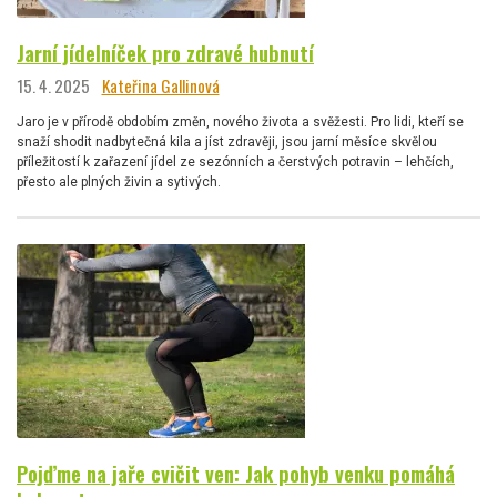
Jarní jídelníček pro zdravé hubnutí
15. 4. 2025
Kateřina Gallinová
Jaro je v přírodě obdobím změn, nového života a svěžesti. Pro lidi, kteří se
snaží shodit nadbytečná kila a jíst zdravěji, jsou jarní měsíce skvělou
příležitostí k zařazení jídel ze sezónních a čerstvých potravin – lehčích,
přesto ale plných živin a sytivých.
Pojďme na jaře cvičit ven: Jak pohyb venku pomáhá