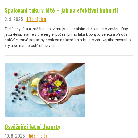
Spalování tuků v létě – jak na efektivní hubnutí
2. 9. 2025
Jídelní plán
Teplé dny léta a začátku podzimu jsou ideálním obdobím pro změnu. Dny
jsou delší, máme víc energie, počasí přímo láká k pohybu venku a příroda
nabízí čerstvé potraviny doslova na každém rohu. Do zdravějšího životního
stylu se nám prostě chce víc.
Osvěžující letní dezerty
19. 8. 2025
Jídelní plán