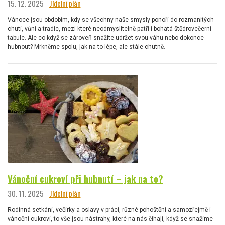
15. 12. 2025
Jídelní plán
Vánoce jsou obdobím, kdy se všechny naše smysly ponoří do rozmanitých
chutí, vůní a tradic, mezi které neodmyslitelně patří i bohatá štědrovečerní
tabule. Ale co když se zároveň snažíte udržet svou váhu nebo dokonce
hubnout? Mrkněme spolu, jak na to lépe, ale stále chutně.
Vánoční cukroví při hubnutí – jak na to?
30. 11. 2025
Jídelní plán
Rodinná setkání, večírky a oslavy v práci, různé pohoštění a samozřejmě i
vánoční cukroví, to vše jsou nástrahy, které na nás číhají, když se snažíme