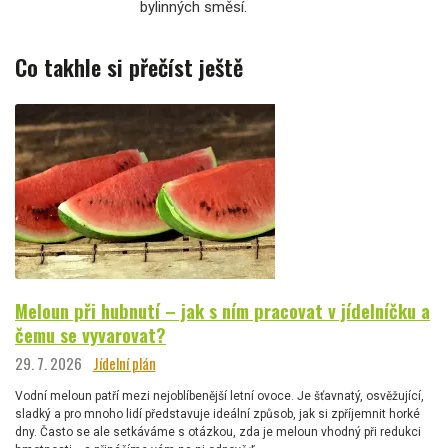
bylinných směsí.
Co takhle si přečíst ještě
Meloun při hubnutí – jak s ním pracovat v jídelníčku a
čemu se vyvarovat?
29. 7. 2026
Jídelní plán
Vodní meloun patří mezi nejoblíbenější letní ovoce. Je šťavnatý, osvěžující,
sladký a pro mnoho lidí představuje ideální způsob, jak si zpříjemnit horké
dny. Často se ale setkáváme s otázkou, zda je meloun vhodný při redukci