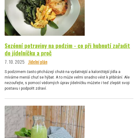
Sezónní potraviny na podzim - co při hubnutí zařadit
do jídelníčku a proč
7. 10. 2025
Jídelní plán
S podzimem často přicházejí chutě na vydatnější a kaloričtější jídla a
míváme menší chuť se hýbat. A to může velmi snadno vést k přibírání. Ale
nezoufejte, s pomocí vědomých úprav jídelníčku můžete i teď zlepšit svoji
postavu i podpořit zdraví.