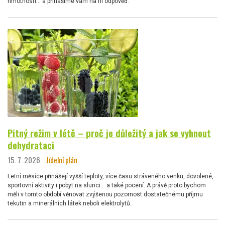
hmotnosti… a přinášíme vám na ni odpověď.
Pitný režim v létě – proč je důležitý a jak se vyhnout
dehydrataci
15. 7. 2026
Jídelní plán
Letní měsíce přinášejí vyšší teploty, více času stráveného venku, dovolené,
sportovní aktivity i pobyt na slunci… a také pocení. A právě proto bychom
měli v tomto období věnovat zvýšenou pozornost dostatečnému příjmu
tekutin a minerálních látek neboli elektrolytů.