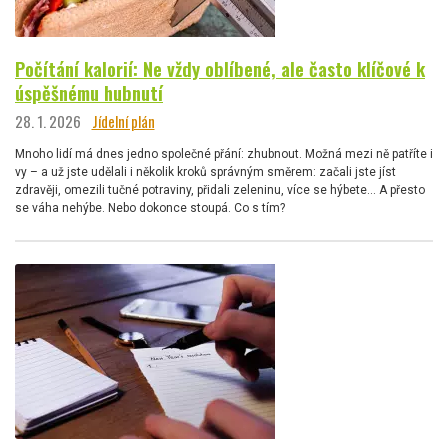
Počítání kalorií: Ne vždy oblíbené, ale často klíčové k
úspěšnému hubnutí
28. 1. 2026
Jídelní plán
Mnoho lidí má dnes jedno společné přání: zhubnout. Možná mezi ně patříte i
vy – a už jste udělali i několik kroků správným směrem: začali jste jíst
zdravěji, omezili tučné potraviny, přidali zeleninu, více se hýbete… A přesto
se váha nehýbe. Nebo dokonce stoupá. Co s tím?