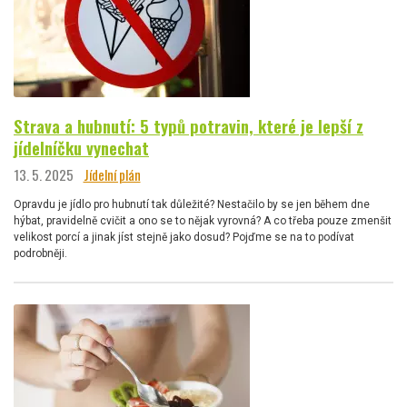
Strava a hubnutí: 5 typů potravin, které je lepší z
jídelníčku vynechat
13. 5. 2025
Jídelní plán
Opravdu je jídlo pro hubnutí tak důležité? Nestačilo by se jen během dne
hýbat, pravidelně cvičit a ono se to nějak vyrovná? A co třeba pouze zmenšit
velikost porcí a jinak jíst stejně jako dosud? Pojďme se na to podívat
podrobněji.