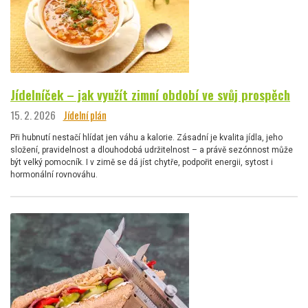
Jídelníček – jak využít zimní období ve svůj prospěch
15. 2. 2026
Jídelní plán
Při hubnutí nestačí hlídat jen váhu a kalorie. Zásadní je kvalita jídla, jeho
složení, pravidelnost a dlouhodobá udržitelnost – a právě sezónnost může
být velký pomocník. I v zimě se dá jíst chytře, podpořit energii, sytost i
hormonální rovnováhu.