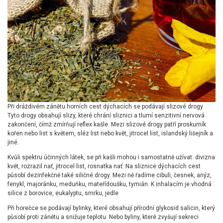
Při dráždivém zánětu horních cest dýchacích se podávají slizové drogy.
Tyto drogy obsahují slizy, které chrání sliznici a tlumí senzitivní nervová
zakončení, čímž zmírňují reflex kašle. Mezi slizové drogy patří proskurník
kořen nebo list s květem, sléz list nebo květ, jitrocel list, islandský lišejník a
jiné.
Kvůli spektru účinných látek, se při kašli mohou i samostatně užívat: divizna
květ, rozrazil nať, jitrocel list, rosnatka nať. Na sliznice dýchacích cest
působí dezinfekčně také siličné drogy. Mezi ně řadíme cibuli, česnek, anýz,
fenykl, majoránku, meduňku, mateřídoušku, tymián. K inhalacím je vhodná
silice z borovice, eukalyptu, smrku, jedle
Při horečce se podávají bylinky, které obsahují přírodní glykosid salicin, který
působí proti zánětu a snižuje teplotu. Nebo byliny, které zvyšují sekreci