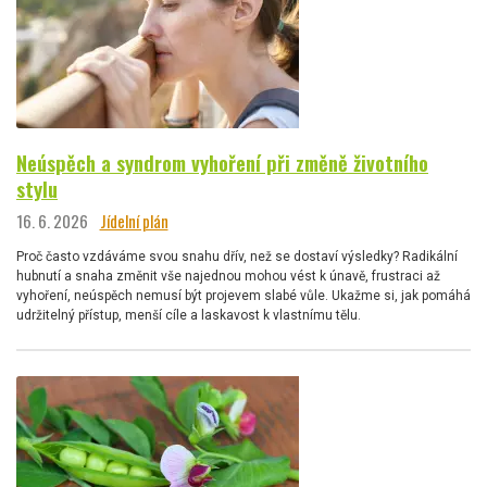
Neúspěch a syndrom vyhoření při změně životního
stylu
16. 6. 2026
Jídelní plán
Proč často vzdáváme svou snahu dřív, než se dostaví výsledky? Radikální
hubnutí a snaha změnit vše najednou mohou vést k únavě, frustraci až
vyhoření, neúspěch nemusí být projevem slabé vůle. Ukažme si, jak pomáhá
udržitelný přístup, menší cíle a laskavost k vlastnímu tělu.