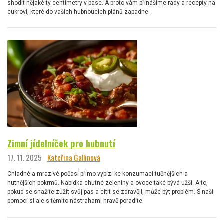
shodit nějaké ty centimetry v pase. A proto vám přinášíme rady a recepty na
cukroví, které do vašich hubnoucích plánů zapadne.
Zimní jídelníček pro hubnutí
17. 11. 2025
Kateřina Gallinová
Chladné a mrazivé počasí přímo vybízí ke konzumaci tučnějších a
hutnějších pokrmů. Nabídka chutné zeleniny a ovoce také bývá užší. A to,
pokud se snažíte zúžit svůj pas a cítit se zdravěji, může být problém. S naší
pomocí si ale s těmito nástrahami hravě poradíte.