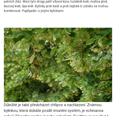
potních žláz. Mezi tyto drogy patří vrbová kůra, tužebník květ, malina plod,
bezový květ, lípa květ. Bylinky proti kašli a proti teplotě či zánětu se mohou
kombinovat. Popřípadě i s jinými bylinkami.
Důležité je také předcházet chřipce a nachlazení. Známou
bylinkou, která dokáže posílit imunitní systém, je echinacea