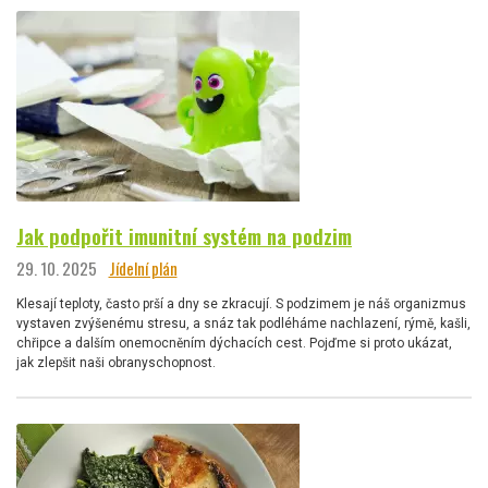
Jak podpořit imunitní systém na podzim
29. 10. 2025
Jídelní plán
Klesají teploty, často prší a dny se zkracují. S podzimem je náš organizmus
vystaven zvýšenému stresu, a snáz tak podléháme nachlazení, rýmě, kašli,
chřipce a dalším onemocněním dýchacích cest. Pojďme si proto ukázat,
jak zlepšit naši obranyschopnost.