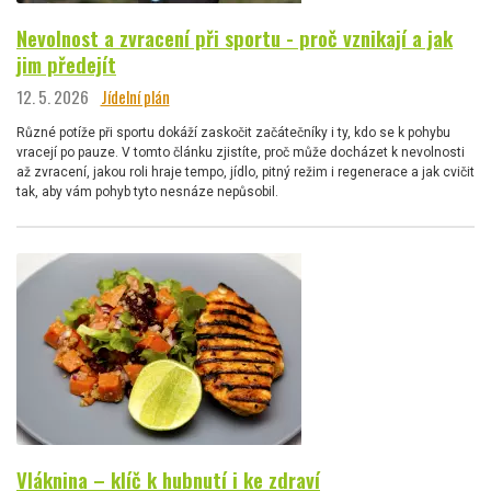
Nevolnost a zvracení při sportu - proč vznikají a jak
jim předejít
12. 5. 2026
Jídelní plán
Různé potíže při sportu dokáží zaskočit začátečníky i ty, kdo se k pohybu
vracejí po pauze. V tomto článku zjistíte, proč může docházet k nevolnosti
až zvracení, jakou roli hraje tempo, jídlo, pitný režim i regenerace a jak cvičit
tak, aby vám pohyb tyto nesnáze nepůsobil.
Vláknina – klíč k hubnutí i ke zdraví