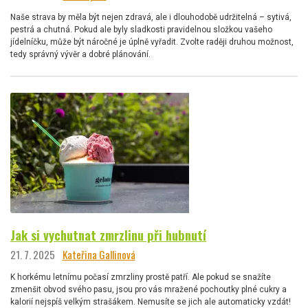
Naše strava by měla být nejen zdravá, ale i dlouhodobě udržitelná – sytivá,
pestrá a chutná. Pokud ale byly sladkosti pravidelnou složkou vašeho
jídelníčku, může být náročné je úplně vyřadit. Zvolte raději druhou možnost,
tedy správný vývěr a dobré plánování.
Jak si vychutnat zmrzlinu při hubnutí
21. 7. 2025
Kateřina Gallinová
K horkému letnímu počasí zmrzliny prostě patří. Ale pokud se snažíte
zmenšit obvod svého pasu, jsou pro vás mražené pochoutky plné cukry a
kalorií nejspíš velkým strašákem. Nemusíte se jich ale automaticky vzdát!