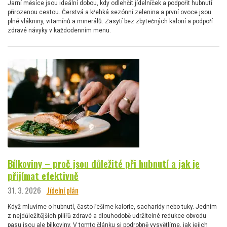
Jarní měsíce jsou ideální dobou, kdy odlehčit jídelníček a podpořit hubnutí
přirozenou cestou. Čerstvá a křehká sezónní zelenina a první ovoce jsou
plné vlákniny, vitamínů a minerálů. Zasytí bez zbytečných kalorií a podpoří
zdravé návyky v každodenním menu.
Bílkoviny – proč jsou důležité při hubnutí a jak je
přijímat efektivně
31. 3. 2026
Jídelní plán
Když mluvíme o hubnutí, často řešíme kalorie, sacharidy nebo tuky. Jedním
z nejdůležitějších pilířů zdravé a dlouhodobě udržitelné redukce obvodu
pasu jsou ale bílkoviny. V tomto článku si podrobně vysvětlíme, jak jejich