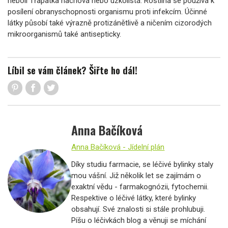
neboli Třapatka nachová nebo úzkolistá. Rostlina se používá k
posílení obranyschopnosti organismu proti infekcím. Účinné
látky působí také výrazně protizánětlivě a ničením cizorodých
mikroorganismů také antisepticky.
Líbil se vám článek? Šiřte ho dál!
Anna Bačíková
Anna Bačíková - Jídelní plán
Díky studiu farmacie, se léčivé bylinky staly
mou vášní. Již několik let se zajímám o
exaktní vědu - farmakognózii, fytochemii.
Respektive o léčivé látky, které bylinky
obsahují. Své znalosti si stále prohlubuji.
Píšu o léčivkách blog a věnuji se míchání