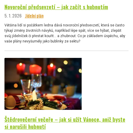
Novoroční předsevzetí – jak začít s hubnutím
5. 1. 2026
Jídelní plán
Většina lidí si počátkem ledna dává novoroční předsevzetí, která se často
týkají změny životních návyků, například lépe spát, více se hýbat, zlepšit
svůj jídelníček či přestat kouřit… a zhubnout. Co je základem úspěchu, aby
vaše plány nevyšuměly jako bublinky ze sektu?
Štědrovečerní večeře – jak si užít Vánoce, aniž byste
si narušili hubnutí