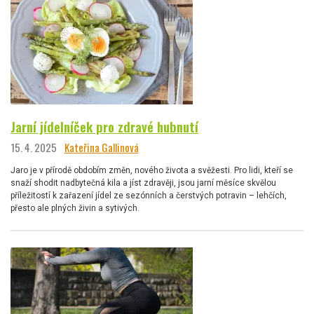
Jarní jídelníček pro zdravé hubnutí
15. 4. 2025
Kateřina Gallinová
Jaro je v přírodě obdobím změn, nového života a svěžesti. Pro lidi, kteří se
snaží shodit nadbytečná kila a jíst zdravěji, jsou jarní měsíce skvělou
příležitostí k zařazení jídel ze sezónních a čerstvých potravin – lehčích,
přesto ale plných živin a sytivých.