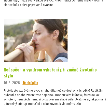
životní styl, může být i velkou výzvou. Přitom stačí poměrně málo – trocha
plánování a dobře připravená svačina.
Neúspěch a syndrom vyhoření při změně životního
stylu
16. 6. 2026
Jídelní plán
Proč často vzdáváme svou snahu dřív, než se dostaví výsledky? Radikální
hubnutí a snaha změnit vše najednou mohou vést k únavě, frustraci až
vyhoření, neúspěch nemusí být projevem slabé vůle. Ukažme si, jak pomáhá
udržitelný přístup, menší cíle a laskavost k vlastnímu tělu.