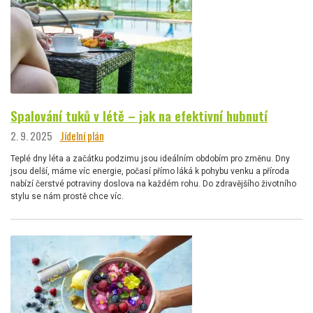
Spalování tuků v létě – jak na efektivní hubnutí
2. 9. 2025
Jídelní plán
Teplé dny léta a začátku podzimu jsou ideálním obdobím pro změnu. Dny
jsou delší, máme víc energie, počasí přímo láká k pohybu venku a příroda
nabízí čerstvé potraviny doslova na každém rohu. Do zdravějšího životního
stylu se nám prostě chce víc.