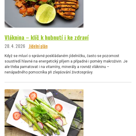
Vláknina – klíč k hubnutí i ke zdraví
28. 4. 2026
Jídelní plán
Když se mluví o správně poskládaném jídelníčku, často se pozornost
soustředí hlavně na energetický příjem a případně i poměry makroživin. Je
ale třeba pamatovat i na vitamíny, minerály a rovněž vlákninu –
nenápadného pomocníka při zlepšování životosprávy.