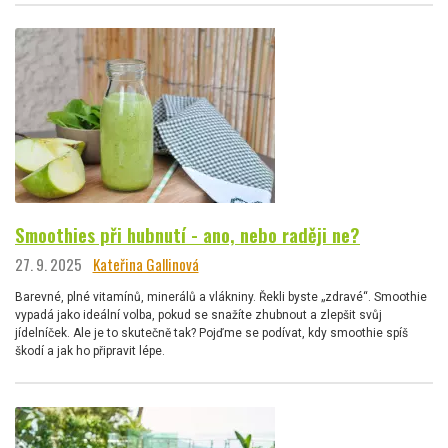
Smoothies při hubnutí - ano, nebo raději ne?
27. 9. 2025
Kateřina Gallinová
Barevné, plné vitamínů, minerálů a vlákniny. Řekli byste „zdravé“. Smoothie
vypadá jako ideální volba, pokud se snažíte zhubnout a zlepšit svůj
jídelníček. Ale je to skutečně tak? Pojďme se podívat, kdy smoothie spíš
škodí a jak ho připravit lépe.