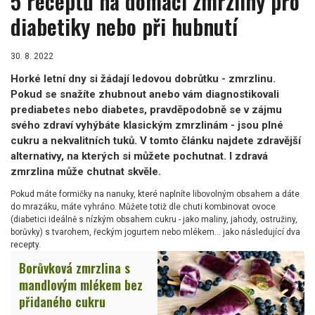
5 receptů na domácí zmrzliny pro
diabetiky nebo při hubnutí
30. 8. 2022
Horké letní dny si žádají ledovou dobrůtku - zmrzlinu.
Pokud se snažíte zhubnout anebo vám diagnostikovali
prediabetes nebo diabetes, pravděpodobně se v zájmu
svého zdraví vyhýbáte klasickým zmrzlinám - jsou plné
cukru a nekvalitních tuků. V tomto článku najdete zdravější
alternativy, na kterých si můžete pochutnat. I zdravá
zmrzlina může chutnat skvěle.
Pokud máte formičky na nanuky, které naplníte libovolným obsahem a dáte
do mrazáku, máte vyhráno. Můžete totiž dle chuti kombinovat ovoce
(diabetici ideálně s nízkým obsahem cukru - jako maliny, jahody, ostružiny,
borůvky) s tvarohem, řeckým jogurtem nebo mlékem... jako následující dva
recepty.
Borůvková zmrzlina s
mandlovým mlékem bez
přidaného cukru