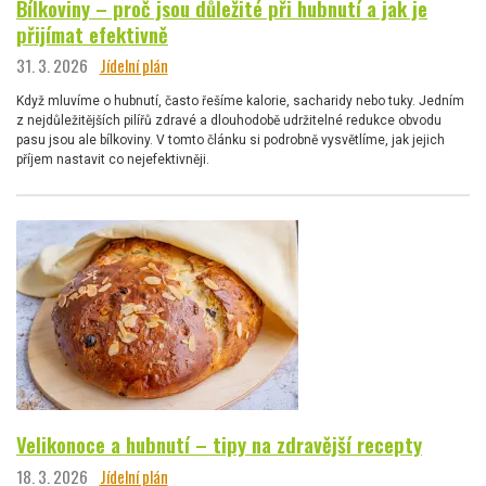
Bílkoviny – proč jsou důležité při hubnutí a jak je
přijímat efektivně
31. 3. 2026
Jídelní plán
Když mluvíme o hubnutí, často řešíme kalorie, sacharidy nebo tuky. Jedním
z nejdůležitějších pilířů zdravé a dlouhodobě udržitelné redukce obvodu
pasu jsou ale bílkoviny. V tomto článku si podrobně vysvětlíme, jak jejich
příjem nastavit co nejefektivněji.
Velikonoce a hubnutí – tipy na zdravější recepty
18. 3. 2026
Jídelní plán