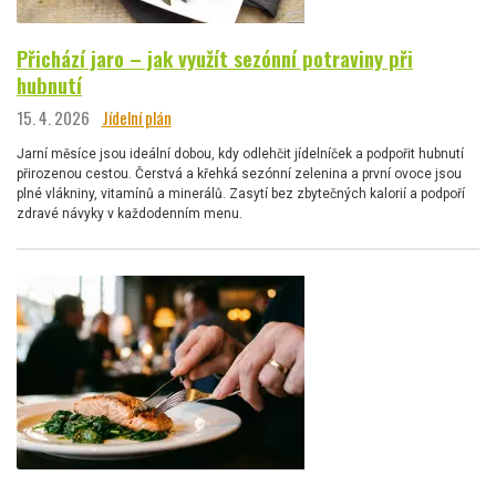
Přichází jaro – jak využít sezónní potraviny při
hubnutí
15. 4. 2026
Jídelní plán
Jarní měsíce jsou ideální dobou, kdy odlehčit jídelníček a podpořit hubnutí
přirozenou cestou. Čerstvá a křehká sezónní zelenina a první ovoce jsou
plné vlákniny, vitamínů a minerálů. Zasytí bez zbytečných kalorií a podpoří
zdravé návyky v každodenním menu.