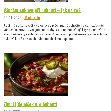
Vánoční cukroví při hubnutí – jak na to?
30. 11. 2025
Jídelní plán
Rodinná setkání, večírky a oslavy v práci, různé pohoštění a samozřejmě i
vánoční cukroví, to vše jsou nástrahy, které na nás číhají, když se snažíme
shodit nějaké ty centimetry v pase. A proto vám přinášíme rady a recepty na
cukroví, které do vašich hubnoucích plánů zapadne.
Zimní jídelníček pro hubnutí