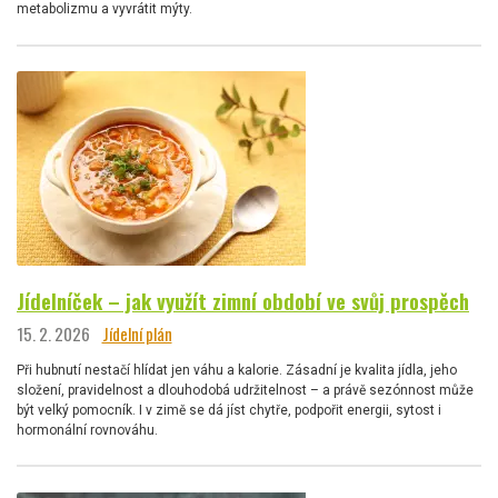
metabolizmu a vyvrátit mýty.
Jídelníček – jak využít zimní období ve svůj prospěch
15. 2. 2026
Jídelní plán
Při hubnutí nestačí hlídat jen váhu a kalorie. Zásadní je kvalita jídla, jeho
složení, pravidelnost a dlouhodobá udržitelnost – a právě sezónnost může
být velký pomocník. I v zimě se dá jíst chytře, podpořit energii, sytost i
hormonální rovnováhu.