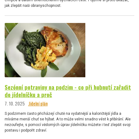
jak zlepšit naši obranyschopnost.
Sezónní potraviny na podzim - co při hubnutí zařadit
do jídelníčku a proč
7. 10. 2025
Jídelní plán
S podzimem často přicházejí chutě na vydatnější a kaloričtější jídla a
míváme menší chuť se hýbat. A to může velmi snadno vést k přibírání. Ale
nezoufejte, s pomocí vědomých úprav jídelníčku můžete i teď zlepšit svoji
postavu i podpořit zdraví.