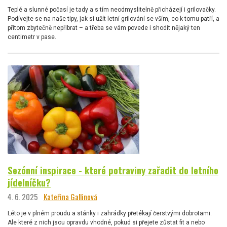
Teplé a slunné počasí je tady a s tím neodmyslitelně přicházejí i grilovačky.
Podívejte se na naše tipy, jak si užít letní grilování se vším, co k tomu patří, a
přitom zbytečně nepřibrat – a třeba se vám povede i shodit nějaký ten
centimetr v pase.
Sezónní inspirace - které potraviny zařadit do letního
jídelníčku?
4. 6. 2025
Kateřina Gallinová
Léto je v plném proudu a stánky i zahrádky přetékají čerstvými dobrotami.
Ale které z nich jsou opravdu vhodné, pokud si přejete zůstat fit a nebo