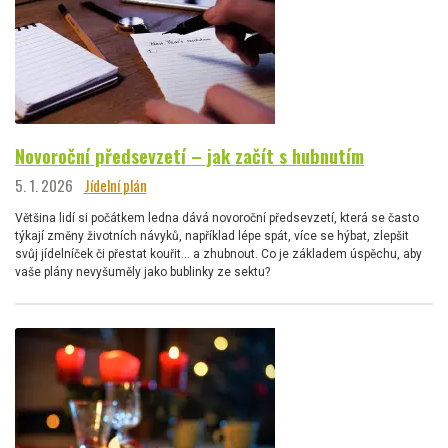
Novoroční předsevzetí – jak začít s hubnutím
5. 1. 2026
Jídelní plán
Většina lidí si počátkem ledna dává novoroční předsevzetí, která se často
týkají změny životních návyků, například lépe spát, více se hýbat, zlepšit
svůj jídelníček či přestat kouřit… a zhubnout. Co je základem úspěchu, aby
vaše plány nevyšuměly jako bublinky ze sektu?