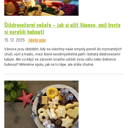
Štědrovečerní večeře – jak si užít Vánoce, aniž byste
si narušili hubnutí
15. 12. 2025
Jídelní plán
Vánoce jsou obdobím, kdy se všechny naše smysly ponoří do rozmanitých
chutí, vůní a tradic, mezi které neodmyslitelně patří i bohatá štědrovečerní
tabule. Ale co když se zároveň snažíte udržet svou váhu nebo dokonce
hubnout? Mrkněme spolu, jak na to lépe, ale stále chutně.