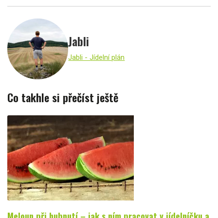
Jabli
Jabli - Jídelní plán
Co takhle si přečíst ještě
Meloun při hubnutí – jak s ním pracovat v jídelníčku a