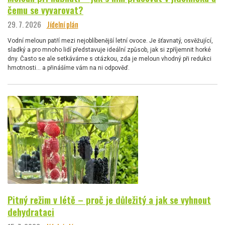
čemu se vyvarovat?
29. 7. 2026
Jídelní plán
Vodní meloun patří mezi nejoblíbenější letní ovoce. Je šťavnatý, osvěžující,
sladký a pro mnoho lidí představuje ideální způsob, jak si zpříjemnit horké
dny. Často se ale setkáváme s otázkou, zda je meloun vhodný při redukci
hmotnosti… a přinášíme vám na ni odpověď.
Pitný režim v létě – proč je důležitý a jak se vyhnout
dehydrataci