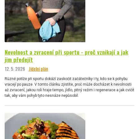
Nevolnost a zvracení při sportu - proč vznikají a jak
jim předejít
12. 5. 2026
Jídelní plán
Různé potíže při sportu dokáží zaskočit začátečníky i ty, kdo se k pohybu
vracejí po pauze. V tomto článku zjistíte, proč může docházet k nevolnosti
až zvracení, jakou roli hraje tempo, jídlo, pitný režim i regenerace a jak cvičit
tak, aby vám pohyb tyto nesnáze nepůsobil.