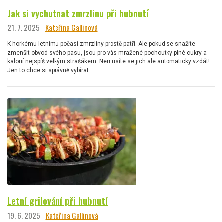
Jak si vychutnat zmrzlinu při hubnutí
21. 7. 2025
Kateřina Gallinová
K horkému letnímu počasí zmrzliny prostě patří. Ale pokud se snažíte
zmenšit obvod svého pasu, jsou pro vás mražené pochoutky plné cukry a
kalorií nejspíš velkým strašákem. Nemusíte se jich ale automaticky vzdát!
Jen to chce si správně vybírat.
Letní grilování při hubnutí
19. 6. 2025
Kateřina Gallinová