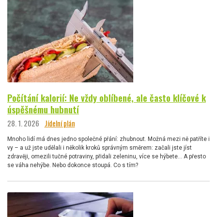
Počítání kalorií: Ne vždy oblíbené, ale často klíčové k
úspěšnému hubnutí
28. 1. 2026
Jídelní plán
Mnoho lidí má dnes jedno společné přání: zhubnout. Možná mezi ně patříte i
vy – a už jste udělali i několik kroků správným směrem: začali jste jíst
zdravěji, omezili tučné potraviny, přidali zeleninu, více se hýbete… A přesto
se váha nehýbe. Nebo dokonce stoupá. Co s tím?