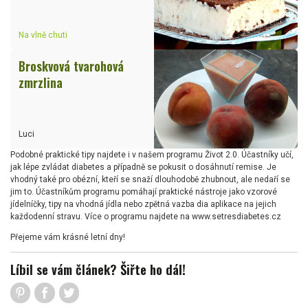
Na vlně chuti
Broskvová tvarohová
zmrzlina
Luci
Podobné praktické tipy najdete i v našem programu Život 2.0. Účastníky učí,
jak lépe zvládat diabetes a případně se pokusit o dosáhnutí remise. Je
vhodný také pro obézní, kteří se snaží dlouhodobě zhubnout, ale nedaří se
jim to. Účastníkům programu pomáhají praktické nástroje jako vzorové
jídelníčky, tipy na vhodná jídla nebo zpětná vazba dia aplikace na jejich
každodenní stravu. Více o programu najdete na www.setresdiabetes.cz
Přejeme vám krásné letní dny!
Líbil se vám článek? Šiřte ho dál!