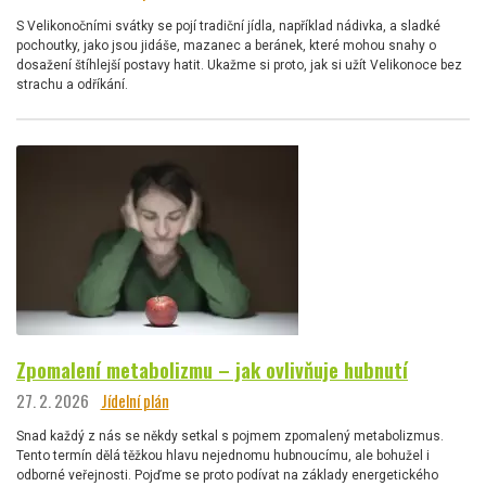
S Velikonočními svátky se pojí tradiční jídla, například nádivka, a sladké
pochoutky, jako jsou jidáše, mazanec a beránek, které mohou snahy o
dosažení štíhlejší postavy hatit. Ukažme si proto, jak si užít Velikonoce bez
strachu a odříkání.
Zpomalení metabolizmu – jak ovlivňuje hubnutí
27. 2. 2026
Jídelní plán
Snad každý z nás se někdy setkal s pojmem zpomalený metabolizmus.
Tento termín dělá těžkou hlavu nejednomu hubnoucímu, ale bohužel i
odborné veřejnosti. Pojďme se proto podívat na základy energetického