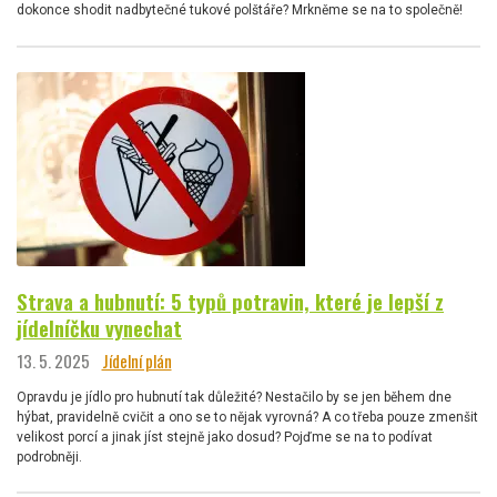
dokonce shodit nadbytečné tukové polštáře? Mrkněme se na to společně!
Strava a hubnutí: 5 typů potravin, které je lepší z
jídelníčku vynechat
13. 5. 2025
Jídelní plán
Opravdu je jídlo pro hubnutí tak důležité? Nestačilo by se jen během dne
hýbat, pravidelně cvičit a ono se to nějak vyrovná? A co třeba pouze zmenšit
velikost porcí a jinak jíst stejně jako dosud? Pojďme se na to podívat
podrobněji.