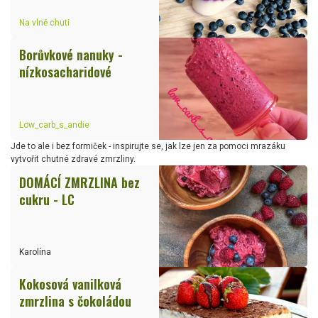
Na vlně chuti
Borůvkové nanuky -
nízkosacharidové
Low_carb_s_andie
Jde to ale i bez formiček - inspirujte se, jak lze jen za pomoci mrazáku
vytvořit chutné zdravé zmrzliny.
DOMÁCÍ ZMRZLINA bez
cukru - LC
Karolína
Kokosová vanilková
zmrzlina s čokoládou