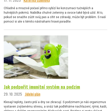
17. 11. 2025
Kateřina Gallinová
Chladné a mrazivé počasí přímo vybízí ke konzumaci tučnějších a
hutnějších pokrmů. Nabídka chutné zeleniny a ovoce také bývá užší. A to,
pokud se snažíte zúžit svůj pas a cítit se zdravěji, může být problém. S naší
pomocí si ale s těmito nástrahami hravě poradíte.
Jak podpořit imunitní systém na podzim
29. 10. 2025
Jídelní plán
Klesají teploty, často prší a dny se zkracují. S podzimem je náš organizmus
vystaven zvýšenému stresu, a snáz tak podléháme nachlazení, rýmě, kašli,
chřipce a dalším onemocněním dýchacích cest. Pojďme si proto ukázat,