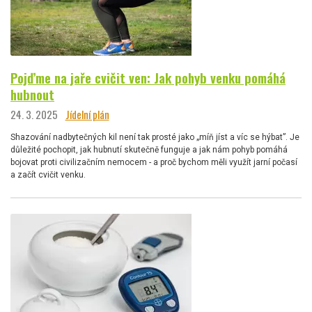
Pojďme na jaře cvičit ven: Jak pohyb venku pomáhá
hubnout
24. 3. 2025
Jídelní plán
Shazování nadbytečných kil není tak prosté jako „míň jíst a víc se hýbat”. Je
důležité pochopit, jak hubnutí skutečně funguje a jak nám pohyb pomáhá
bojovat proti civilizačním nemocem - a proč bychom měli využít jarní počasí
a začít cvičit venku.