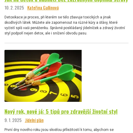
10. 2. 2025
Kateřina Gallinová
Detoxikace je proces, při kterém se tělo zbavuje toxických a jinak
škodlivých látek. Můžete ale zapomenout na různé kůry a šťávy, které
vyčistí spíš vaši peněženku. Správně poskládaný jídelníček a zdravý životní
styl podpoří nejen detox, ale i snížení obvodu pasu.
Nový rok, nové já: 5 tipů pro zdravější životní styl
9. 1. 2025
Jídelní plán
První dny nového roku jsou skvělou příležitostí k tomu, abychom se