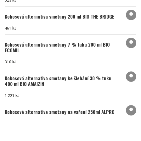
523 kJ
info
Kokosová alternativa smetany 200 ml BIO THE BRIDGE
461 kJ
info
Kokosová alternativa smetany 7 % tuku 200 ml BIO
ECOMIL
310 kJ
info
Kokosová alternativa smetany ke šlehání 30 % tuku
400 ml BIO AMAIZIN
1 221 kJ
info
Kokosová alternativa smetany na vaření 250ml ALPRO