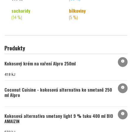
sacharidy
bílkoviny
(14 %)
(5 %)
Produkty
info
Kokosový krém na vaření Alpro 250ml
418 kJ
info
Coconut Cuisine - kokosová alternativa ke smetaně 250
ml Alpro
info
Kokosová alternativa smetany light 9 % tuku 400 ml BIO
AMAIZIN