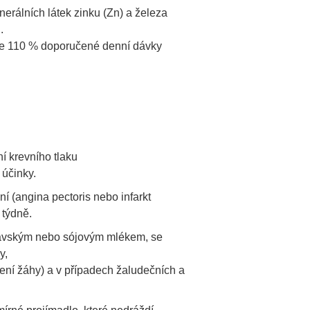
erálních látek zinku (Zn) a železa
.
e 110 % doporučené denní dávky
í krevního tlaku
 účinky.
ní (angina pectoris nebo infarkt
 týdně.
avským nebo sójovým mlékem, se
y,
álení žáhy) a v případech žaludečních a