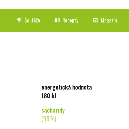
Soutěže
Recepty
Magazín
emoji_events
menu_book
newspaper
energetická hodnota
180 kJ
sacharidy
(85 %)