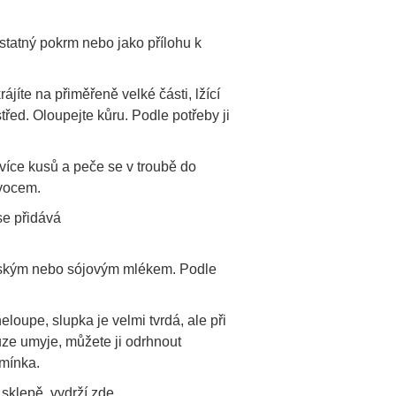
ostatný pokrm nebo jako přílohu k
ájíte na přiměřeně velké části, lžící
třed. Oloupejte kůru. Podle potřeby ji
více kusů a peče se v troubě do
vocem.
se přidává
avským nebo sójovým mlékem. Podle
loupe, slupka je velmi tvrdá, ale při
ze umyje, můžete ji odrhnout
emínka.
sklepě, vydrží zde