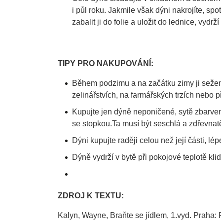
i půl roku. Jakmile však dýni nakrojíte, spot
zabalit ji do folie a uložit do lednice, vydrž
TIPY PRO NAKUPOVÁNÍ:
Během podzimu a na začátku zimy ji sežen
zelinářstvích, na farmářských trzích nebo p
Kupujte jen dýně neponičené, sytě zbarven
se stopkou.Ta musí být seschlá a zdřevnat
Dýni kupujte raději celou než její části, l
Dýně vydrží v bytě při pokojové teplotě klid
ZDROJ K TEXTU:
Kalyn, Wayne, Braňte se jídlem, 1.vyd. Praha: