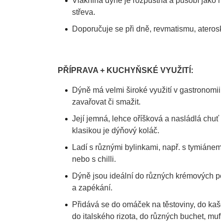
Vláknina dýně je rozpustná a působí jako m
střeva.
Doporučuje se při dně, revmatismu, ateros
PŘÍPRAVA + KUCHYŇSKÉ VYUŽITÍ:
Dýně má velmi široké využití v gastronomii.
zavařovat či smažit.
Její jemná, lehce oříšková a nasládlá chuť 
klasikou je dýňový koláč.
Ladí s různými bylinkami, např. s tymiáne
nebo s chilli.
Dýně jsou ideální do různých krémových po
a zapékání.
Přidává se do omáček na těstoviny, do kaš
do italského rizota, do různých buchet, muf