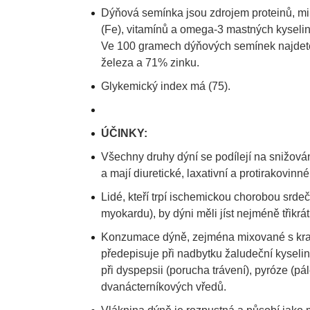
Dýňová semínka jsou zdrojem proteinů, min
(Fe), vitamínů a omega-3 mastných kyselin
Ve
100 gramech
dýňových semínek najdet
železa a 71% zinku.
Glykemický index má (75).
ÚČINKY:
Všechny druhy dýní se podílejí na snižován
a mají diuretické, laxativní a protirakovinné
Lidé, kteří trpí ischemickou chorobou srdeč
myokardu), by dýni měli jíst nejméně třikrát
Konzumace dýně, zejména mixované s kr
předepisuje při nadbytku žaludeční kyselin
při dyspepsii (porucha trávení), pyróze (p
dvanácterníkových vředů.