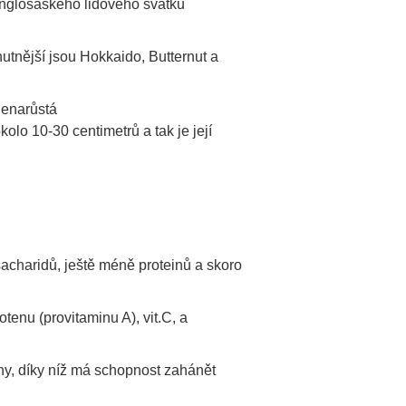
anglosaského lidového svátku
utnější jsou Hokkaido, Butternut a
nenarůstá
kolo 10-
30 centimetrů
a tak je její
sacharidů, ještě méně proteinů a skoro
enu (provitaminu A), vit.C, a
ny, díky níž má schopnost zahánět