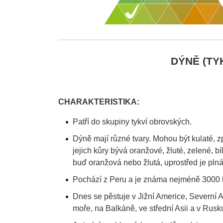
DÝNĚ (TY
CHARAKTERISTIKA:
Patří do skupiny tykví obrovských.
Dýně mají různé tvary. Mohou být kulaté, z
jejich kůry bývá oranžové, žluté, zelené, bí
buď oranžová nebo žlutá, uprostřed je pln
Pochází z Peru a je známa nejméně 3000 l
Dnes se pěstuje v Jižní Americe, Severní 
moře, na Balkáně, ve střední Asii a v Rusk