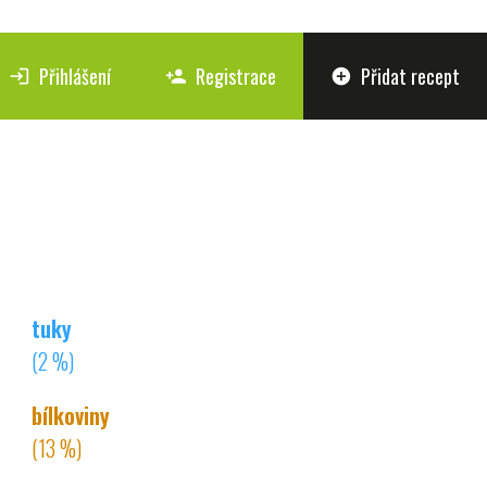
Přihlášení
Registrace
Přidat recept
login
person_add
add_circle
tuky
(2 %)
bílkoviny
(13 %)