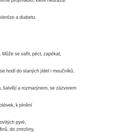
írné projímadlo, které nedráždí
kleróze a diabetu.
 Může se vařit, péct, zapékat,
se hodí do slaných jídel i moučníků,
m, šalvějí a rozmarýnem, se zázvorem
lévek, k plnění
ovitých pyré,
finů, do zmrzliny,