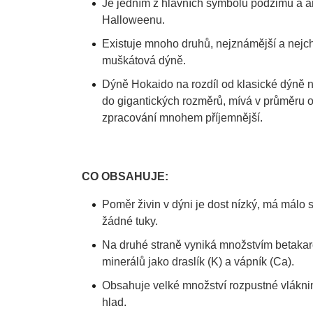
Je jedním z hlavních symbolů podzimu a 
Halloweenu.
Existuje mnoho druhů, nejznámější a nejch
muškátová dýně.
Dýně Hokaido na rozdíl od klasické dýně 
do gigantických rozměrů, mívá v průměru o
zpracování mnohem příjemnější.
CO OBSAHUJE:
Poměr živin v dýni je dost nízký, má málo 
žádné tuky.
Na druhé straně vyniká množstvím betakarot
minerálů jako draslík (K) a vápník (Ca).
Obsahuje velké množství rozpustné vlákni
hlad.