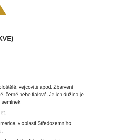
KVE)
ploštělé, vejcovité apod. Zbarvení
lé, černé nebo fialové. Jejich dužina je
á semínek.
et.
Americe, v oblasti Středozemního
u.