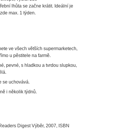
řební lhůta se začne krátit. Ideální je
í zde max. 1 týden.
ete ve všech větších supermarketech,
římo u pěstitele na farmě.
é, pevné, s hladkou a tvrdou slupkou,
ělá.
épe se uchovává.
ně i několik týdnů.
 Readers Digest Výběr, 2007, ISBN