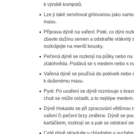
k výrobě kompotů.
Lze ji také servírovat grilovanou jako sam
masu.
Příprava dýně na vaření: Poté, co dýni rozkr
zbavte dužinu semen a odstraňte vláknitý s
rozkrájejte na menší kousky.
Pečená dýně se rozkrojí na půlky nebo na 
zlatohněda. Podává se s medem nebo s o
Vařená dýně se používá do polévek nebo 
k dušenému masu.
Pyré: Po uvaření se dýně rozmixuje s kr
chuti se může osladit, a to nejlépe medem.
Dýně Hokaido se při zpracování většinou ne
vaření či pečení brzy změkne. Dýně se pou
kartáčkem, rozkrojí se a pak se odstraní s
Celé dýně skladujte v chladném a suchém 